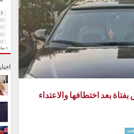
3
10
17
24
31
« يولي
اخبا
فتاة بعد اختطافها والاعتداء
Lin