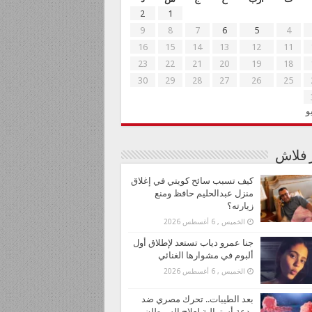
2
1
9
8
7
6
5
4
16
15
14
13
12
11
23
22
21
20
19
18
30
29
28
27
26
25
و
ر فلاش
كيف تسبب سائح كويتي في إغلاق
منزل عبدالحليم حافظ ومنع
زيارته؟
الخميس , 6 أغسطس 2026
جنا عمرو دياب تستعد لإطلاق أول
ألبوم في مشوارها الغنائي
الخميس , 6 أغسطس 2026
بعد الطيبات.. تحرك مصري ضد
بدعة أسترالية لعلاج السرطان