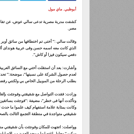
أبوظبي. ماي مول
كشفت مدربة مصرية تدعى سالي عوض، عن تفاصي
مصر.
الذي كانت معه اسمه حسن وفى عربية هونداى ألنت
دفعي سيكون فيزا أو كاش”.
وأشارت: بعد أن استقلت أختي مع السائق العربية 
لعدم حصول الشركة على نسبتها”، موضحة:” تحد
بطلب الرحلة من الموبيل الخاص بي ولكنني رفضت
وزادت: فقدت التواصل مع شقيقتي وفوجئت بإلغاء
وتأكدت أنها فى خطر”، مضيفة :”فوجئت بسائقين
وكانت بمثابة علامة استفهام كيف علموا ما حدث
شقيقتي متواجدة في منطقة التجمع الثالث بالصحر
وواصلت: اتجهت للمكان وفوجئت بأن شقيقتي منهار
سكين” وحاول اغتصابها ويوجد العديد من الإصاب