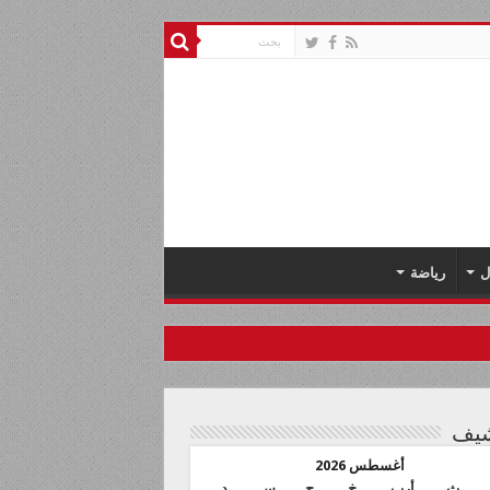
ل
رياضة
شيف
أغسطس 2026
ث
أرب
خ
ج
س
د