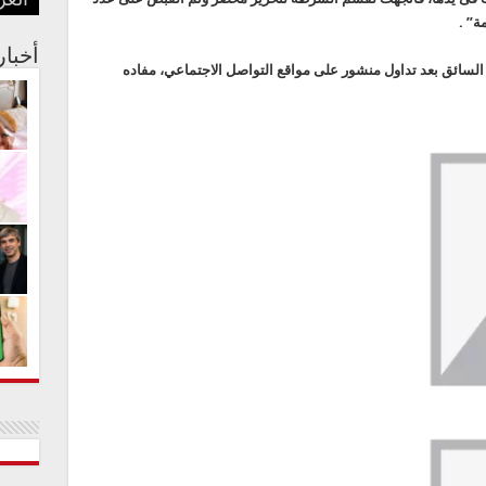
العر
بفنا
في م
الجس
عبدا
أستر
ة” .
أخبا
 السائق بعد تداول منشور على مواقع التواصل الاجتماعي، مفاده