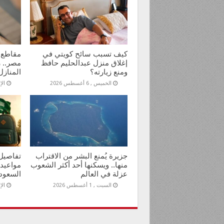
كيف تسبب سائح كويتي في
مقاطع 
إغلاق منزل عبدالحليم حافظ
مصر.. ر
ومنع زيارته؟
المنازل
الخميس , 6 أغسطس 2026
الإثنين
جزيرة يُمنع البشر من الاقتراب
تفاصيل 
منها.. ويسكنها أحد أكثر الشعوب
مواعيد
عزلة في العالم
السعود
السبت , 1 أغسطس 2026
الإثنين