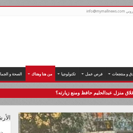
info@mym
دق و منتجعات
فرص عمل
تكنولوجيا
من هنا وهناك
الصحة و الجما
اق منزل عبدالحليم حافظ ومنع زيارته؟
الأر
ن