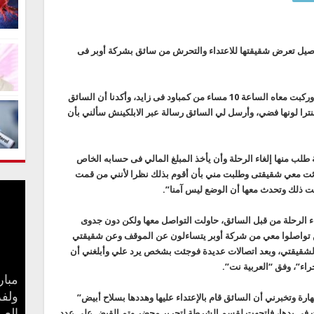
ل تعرض شقيقتها للاعتداء والتحرش من سائق بشركة أوبر فى
وقالت سالي :” أختى تم اختطافها من سائق أوبر وركبت معاه الساعة 10 مساء من كمباود فى زايد، وأكدنا أن السائق
را لونها فضي، وأرسل لي السائق رسالة عبر الابلكينش سألني بأن
طلب منها إلغاء الرحلة وأن يأخذ المبلغ المالي فى حسابه الخاص
ثت معي شقيقتى وطلبت مني بأن أقوم بذلك نظرا لأنني من قمت
 ذلك وتحدث معها أن الوضع ليس آمنا”.
 الرحلة من قبل السائق، حاولت التواصل معها ولكن دون جدوى
 تواصلوا معي من شركة أوبر يتساءلون عن الموقف وعن شقيقتي
 لشقيقتي، وبعد اتصالات عديدة فوجئت بشخص يرد علي وأبلغني أن
اء”، وفق “العربية نت”.
مبار
بعد 
جنا 
ولفر
كيف 
سامو
مفاج
ة وتخبرني أن السائق قام بالإعتداء عليها وهددها بسلاح أبيض”
ات فى يدها، فاتجهت لقسم الشرطة لتحرير محضر وتم القبض على عدد