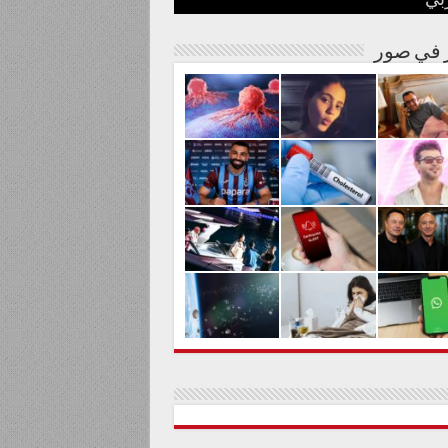
بي
نة مصرية
شوارها الغنائي
م من المواد السامة
لحليم حافظ ومنع زيارته؟
الية لعلاج السرطان بالكربونات
ر في صور