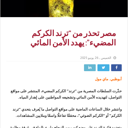
مصر تحذر من “ترند الكركم
المضيء”: يهدد الأمن المائي
الخميس , 26 يونيو 2025
أبوظبي. ماي مول
حذّرت السلطات المصرية من “ترند” الكركم المضيء، المنتشر على مواقع
التواصل، لتهديده الأمن المائي وتشجيعه المواطنين على إهدار المياه.
وانتشر خلال الساعات الماضية على مواقع التواصل ما يُعرف بتحدي “ترند
الكركم” أو “الكركم الضوئي”، محققًا تفاعلًا واسعًا وملايين المشاهدات.
وتعتمد فكرة الترند على وضع كوب من الزجاج مليء بالماء في غرفة مظلمة