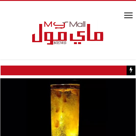
كيف تسبب سائح كويتي في إغلاق منزل عبدالحليم حافظ ومنع زيارته