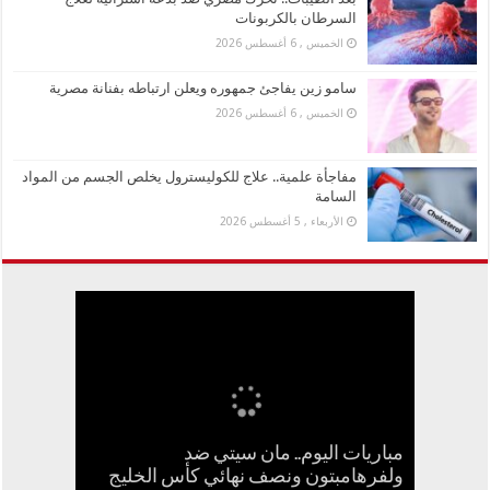
السرطان بالكربونات
الخميس , 6 أغسطس 2026
سامو زين يفاجئ جمهوره ويعلن ارتباطه بفنانة مصرية
الخميس , 6 أغسطس 2026
مفاجأة علمية.. علاج للكوليسترول يخلص الجسم من المواد
السامة
الأربعاء , 5 أغسطس 2026
مباريات اليوم.. مان سيتي ضد
بعد الطيبات.. تحرك مصري ضد بدعة
جنا عمرو دياب تستعد لإطلاق أول ألبوم
ولفرهامبتون ونصف نهائي كأس الخليج
كيف تسبب سائح كويتي في إغلاق منزل
سامو زين يفاجئ جمهوره ويعلن ارتباطه
مفاجأة علمية.. علاج للكوليسترول يخلص