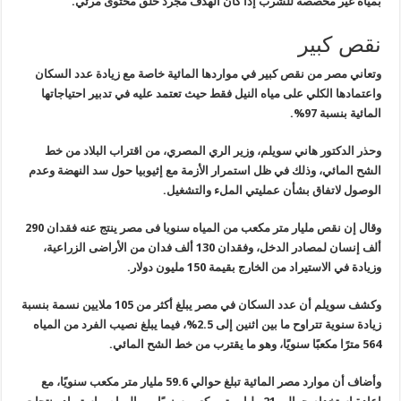
بمياه غير مخصصة للشرب إذا كان الهدف مجرد خلق محتوى مرئي.
نقص كبير
وتعاني مصر من نقص كبير في مواردها المائية خاصة مع زيادة عدد السكان
واعتمادها الكلي على مياه النيل فقط حيث تعتمد عليه في تدبير احتياجاتها
المائية بنسبة 97%.
وحذر الدكتور هاني سويلم، وزير الري المصري، من اقتراب البلاد من خط
الشح المائي، وذلك في ظل استمرار الأزمة مع إثيوبيا حول سد النهضة وعدم
الوصول لاتفاق بشأن عمليتي الملء والتشغيل.
وقال إن نقص مليار متر مكعب من المياه سنويا فى مصر ينتج عنه فقدان 290
ألف إنسان لمصادر الدخل، وفقدان 130 ألف فدان من الأراضى الزراعية،
وزيادة في الاستيراد من الخارج بقيمة 150 مليون دولار.
وكشف سويلم أن عدد السكان في مصر يبلغ أكثر من 105 ملايين نسمة بنسبة
زيادة سنوية تتراوح ما بين اثنين إلى 2.5%، فيما يبلغ نصيب الفرد من المياه
564 مترًا مكعبًا سنويًا، وهو ما يقترب من خط الشح المائي.
وأضاف أن موارد مصر المائية تبلغ حوالي 59.6 مليار متر مكعب سنويًا، مع