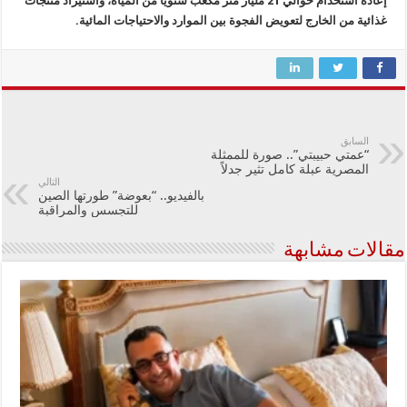
إعادة استخدام حوالي 21 مليار متر مكعب سنويًا من المياه، واستيراد منتجات
غذائية من الخارج لتعويض الفجوة بين الموارد والاحتياجات المائية.
السابق
“عمتي حبيبتي”.. صورة للممثلة
المصرية عبلة كامل تثير جدلاً
التالي
بالفيديو.. “بعوضة” طورتها الصين
للتجسس والمراقبة
مقالات مشابهة