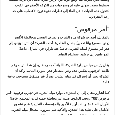
وتسليط مصدر ضوئي عليه ثم وضع حبات من الكركم الأصفر في الكوب
لتتحول هذه الحبات داخل الماء إلى قطرات ذهبية تريح الأعصاب، على حد
زعم المغردين.
“أمر مرفوض”
بالمقابل، أصدرت شركة مياه الشرب والصرف الصحي بمحافظة الأقصر
(جنوب مصر) بيانًا تحذيريًا بشأن الظاهرة. أكدت الشركة أن الترند يؤدي إلى
هدر غير مسبوق لمياه الشرب، خاصةً عند تكراره في المنازل، داعيةً
المواطنين إلى ترشيد استخدام المياه.
وقال رئيس مجلس إدارة الشركة، اللواء أحمد رمضان، إن هذا الترند، رغم
طابعه الترفيهي، يعكس عدم وعي بمخاطر هدر الموارد المائية. وأكد أن
الشركة تعتبر أي إسراف في مياه الشرب تصرفًا غير مسؤول يستوجب توعية
عامة.
كما أشار رمضان إلى أن استنزاف موارد مياه الشرب في تجارب ترفيهية “أمر
مرفوض كليًا”، ويجب الوقوف ضده عبر مخاطبة جميع فئات المجتمع، خاصةً
الأجيال الصاعدة. وناشد أولياء الأمور والمؤسسات التعليمية عدم تشجيع
الأطفال على تقليد هذا التحدي، والتأكيد على ضرورة استبدال مياه الشرب