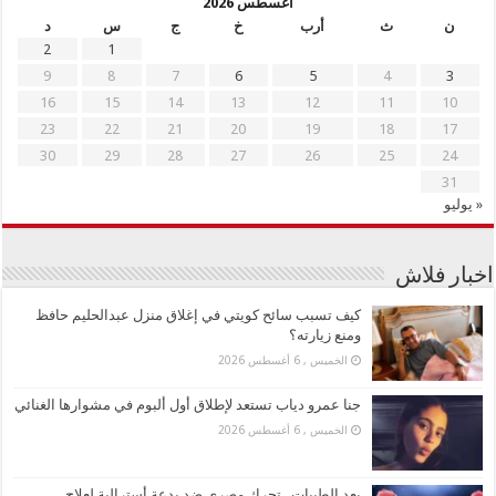
أغسطس 2026
ن
ث
أرب
خ
ج
س
د
2
1
9
8
7
6
5
4
3
16
15
14
13
12
11
10
23
22
21
20
19
18
17
30
29
28
27
26
25
24
31
« يوليو
اخبار فلاش
كيف تسبب سائح كويتي في إغلاق منزل عبدالحليم حافظ
ومنع زيارته؟
الخميس , 6 أغسطس 2026
جنا عمرو دياب تستعد لإطلاق أول ألبوم في مشوارها الغنائي
الخميس , 6 أغسطس 2026
بعد الطيبات.. تحرك مصري ضد بدعة أسترالية لعلاج