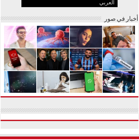
العربي
بفنانة مصرية
في مشوارها الغنائي
الجسم من المواد السامة
عبدالحليم حافظ ومنع زيارته؟
أسترالية لعلاج السرطان بالكربونات
أخبار في صور