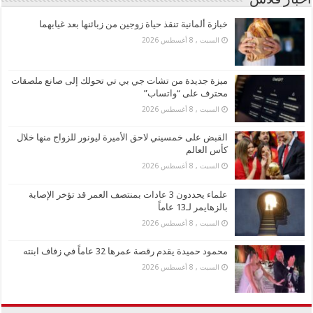
اخبار فلاش
خبازة ألمانية تنقذ حياة زوجين من زبائنها بعد غيابهما
السبت , 8 أغسطس 2026
ميزة جديدة من تشات جي بي تي تحولك إلى صانع ملصقات
محترف على “واتساب”
السبت , 8 أغسطس 2026
القبض على خمسيني لاحق الأميرة ليونور للزواج منها خلال
كأس العالم
السبت , 8 أغسطس 2026
علماء يحددون 3 عادات بمنتصف العمر قد تؤخر الإصابة
بالزهايمر لـ13 عاماً
السبت , 8 أغسطس 2026
محمود حميدة يقدم رقصة عمرها 32 عاماً في زفاف ابنته
السبت , 8 أغسطس 2026