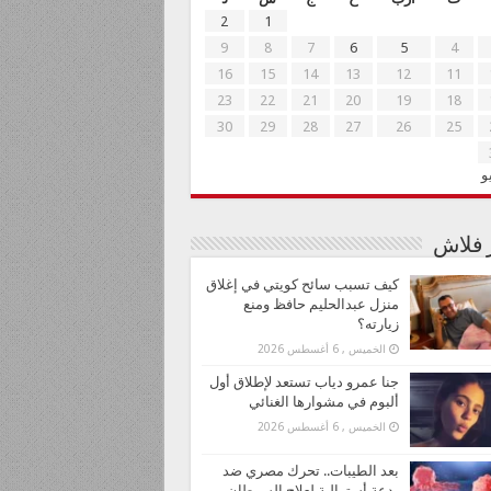
2
1
9
8
7
6
5
4
16
15
14
13
12
11
23
22
21
20
19
18
30
29
28
27
26
25
و
ر فلاش
كيف تسبب سائح كويتي في إغلاق
منزل عبدالحليم حافظ ومنع
زيارته؟
الخميس , 6 أغسطس 2026
جنا عمرو دياب تستعد لإطلاق أول
ألبوم في مشوارها الغنائي
الخميس , 6 أغسطس 2026
بعد الطيبات.. تحرك مصري ضد
بدعة أسترالية لعلاج السرطان