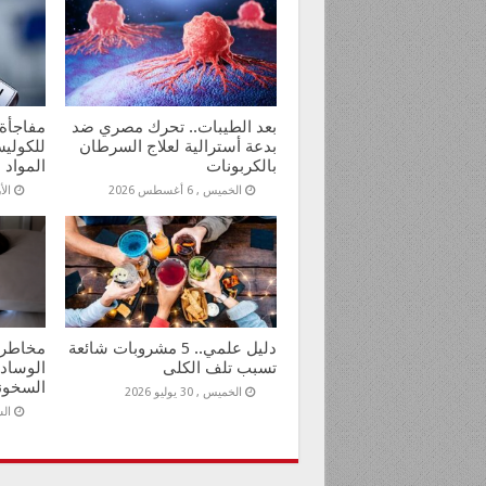
بعد الطيبات.. تحرك مصري ضد
مفاجأة 
بدعة أسترالية لعلاج السرطان
للكولي
بالكربونات
المواد 
الخميس , 6 أغسطس 2026
الأربع
دليل علمي.. 5 مشروبات شائعة
مخاطر 
تسبب تلف الكلى
الوسادة
السخون
الخميس , 30 يوليو 2026
السبت 