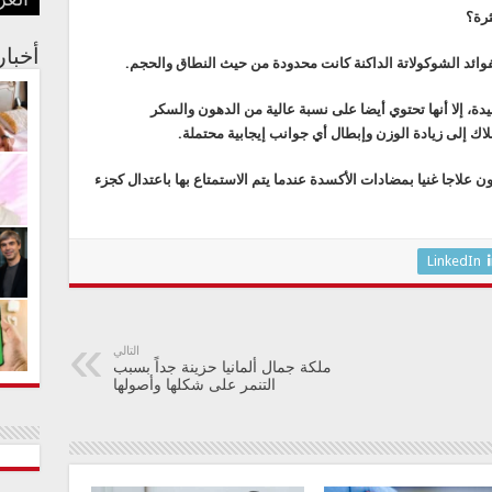
العر
بفنا
في م
الجس
عبدا
أستر
ثرة؟
أخبا
فوائد الشوكولاتة الداكنة كانت محدودة من حيث النطاق والحجم.
دة، إلا أنها تحتوي أيضا على نسبة عالية من الدهون والسكر
اك إلى زيادة الوزن وإبطال أي جوانب إيجابية محتملة.
ون علاجا غنيا بمضادات الأكسدة عندما يتم الاستمتاع بها باعتدال كجزء
LinkedIn
التالي
ملكة جمال ألمانيا حزينة جداً بسبب
التنمر على شكلها وأصولها