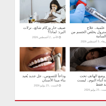
علمية.. علاج
صيف حار وزكام شائع.. نزلات
سترول يخلص الجسم من
البرد: لماذا؟
السامة
الأحد , 2 أغسطس 2026
اء , 5 أغسطس 2026
وضع الهاتف تحت
وداعاً للتسوس.. جل جديد يُعيد
 أثناء النوم.. ليست
بناء مينا الأسنان
ة فقط
السبت , 25 يوليو 2026
, 25 يوليو 2026