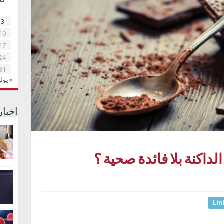
3
10
17
24
31
« يولي
اخبا
لداكنة بلا فائدة صحية ؟
Lin