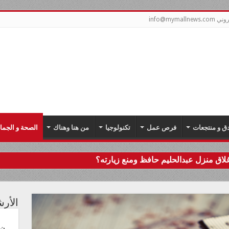
info@mym
دق و منتجعات
فرص عمل
تكنولوجيا
من هنا وهناك
الصحة و الجما
اق منزل عبدالحليم حافظ ومنع زيارته؟
الأر
ن