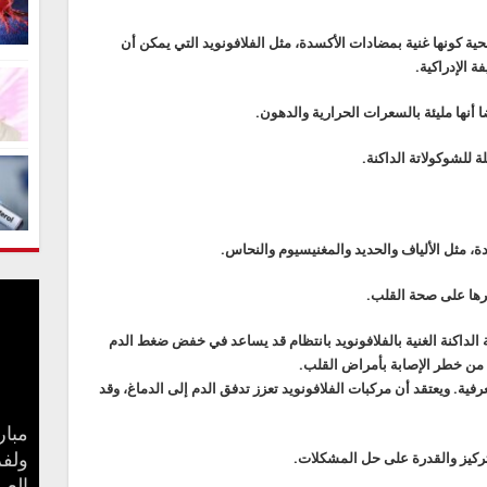
حية كونها غنية بمضادات الأكسدة، مثل الفلافونويد التي يمكن أن
 الإدراكية.
ا أنها مليئة بالسعرات الحرارية والدهون.
 للشوكولاتة الداكنة.
دة، مثل الألياف والحديد والمغنيسيوم والنحاس.
يرها على صحة القلب.
الداكنة الغنية بالفلافونويد بانتظام قد يساعد في خفض ضغط الدم
من خطر الإصابة بأمراض القلب.
عرفية. ويعتقد أن مركبات الفلافونويد تعزز تدفق الدم إلى الدماغ، وقد
مبار
لتركيز والقدرة على حل المشكلات.
بعد 
جنا 
ولفر
كيف 
سامو
مفاج