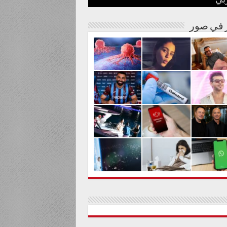
بي
نة مصرية
شوارها الغنائي
م من المواد السامة
لحليم حافظ ومنع زيارته؟
الية لعلاج السرطان بالكربونات
ر في صور