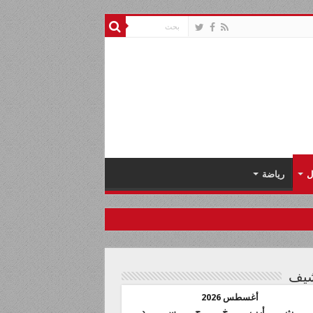
ل
رياضة
شيف
أغسطس 2026
ث
أرب
خ
ج
س
د