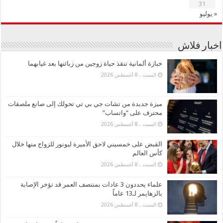
31
« يوليو
اخبار فلاش
خبازة ألمانية تنقذ حياة زوجين من زبائنها بعد غيابهما
السبت , 8 أغسطس 2026
ميزة جديدة من تشات جي بي تي تحولك إلى صانع ملصقات
محترف على “واتساب”
السبت , 8 أغسطس 2026
القبض على خمسيني لاحق الأميرة ليونور للزواج منها خلال
كأس العالم
السبت , 8 أغسطس 2026
علماء يحددون 3 عادات بمنتصف العمر قد تؤخر الإصابة
بالزهايمر لـ13 عاماً
السبت , 8 أغسطس 2026