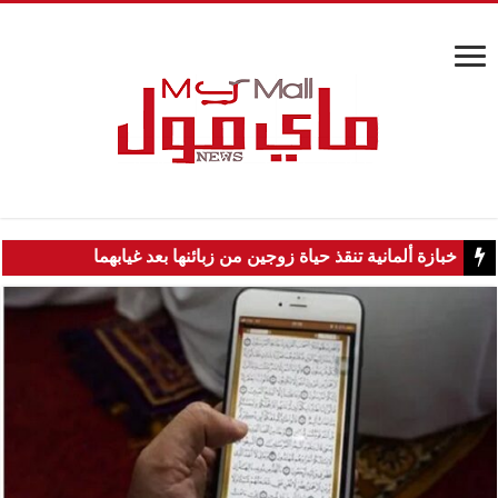
خبازة ألمانية تنقذ حياة زوجين من زبائنها بعد غيابهما