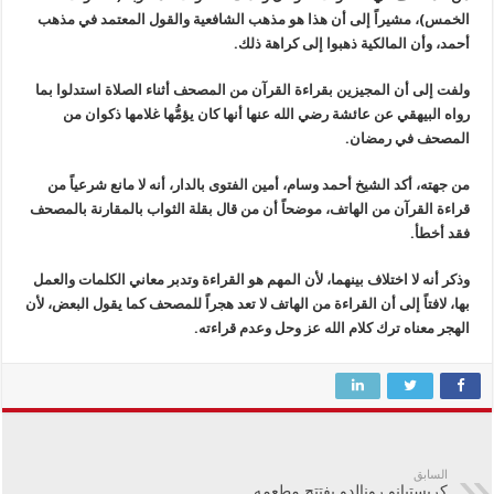
الخمس)، مشيراً إلى أن هذا هو مذهب الشافعية والقول المعتمد في مذهب
أحمد، وأن المالكية ذهبوا إلى كراهة ذلك.
ولفت إلى أن المجيزين بقراءة القرآن من المصحف أثناء الصلاة استدلوا بما
رواه البيهقي عن عائشة رضي الله عنها أنها كان يؤمُّها غلامها ذكوان من
المصحف في رمضان.
من جهته، أكد الشيخ أحمد وسام، أمين الفتوى بالدار، أنه لا مانع شرعياً من
قراءة القرآن من الهاتف، موضحاً أن من قال بقلة الثواب بالمقارنة بالمصحف
فقد أخطأ.
وذكر أنه لا اختلاف بينهما، لأن المهم هو القراءة وتدبر معاني الكلمات والعمل
بها، لافتاً إلى أن القراءة من الهاتف لا تعد هجراً للمصحف كما يقول البعض، لأن
الهجر معناه ترك كلام الله عز وحل وعدم قراءته.
السابق
كريستيانو رونالدو يفتتح مطعمه