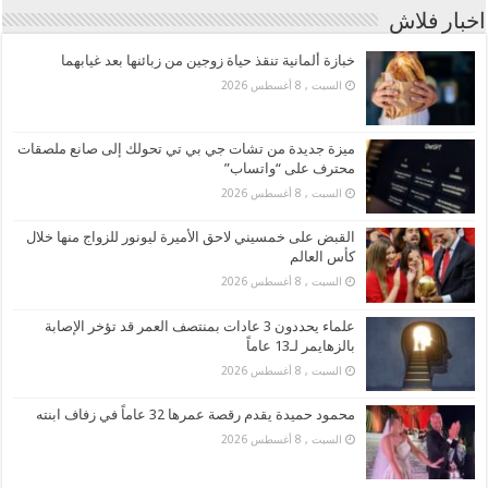
اخبار فلاش
خبازة ألمانية تنقذ حياة زوجين من زبائنها بعد غيابهما
السبت , 8 أغسطس 2026
ميزة جديدة من تشات جي بي تي تحولك إلى صانع ملصقات
محترف على “واتساب”
السبت , 8 أغسطس 2026
القبض على خمسيني لاحق الأميرة ليونور للزواج منها خلال
كأس العالم
السبت , 8 أغسطس 2026
علماء يحددون 3 عادات بمنتصف العمر قد تؤخر الإصابة
بالزهايمر لـ13 عاماً
السبت , 8 أغسطس 2026
محمود حميدة يقدم رقصة عمرها 32 عاماً في زفاف ابنته
السبت , 8 أغسطس 2026