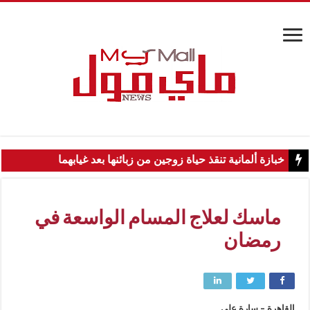
خبازة ألمانية تنقذ حياة زوجين من زبائنها بعد غيابهما
ماسك لعلاج المسام الواسعة في
رمضان
القاهرة – سارة علي