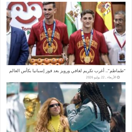
“طماطم”.. أغرب تكريم لغافي ورويز بعد فوز إسبانيا بكأس العالم
الأربعاء , 22 يوليو 2026