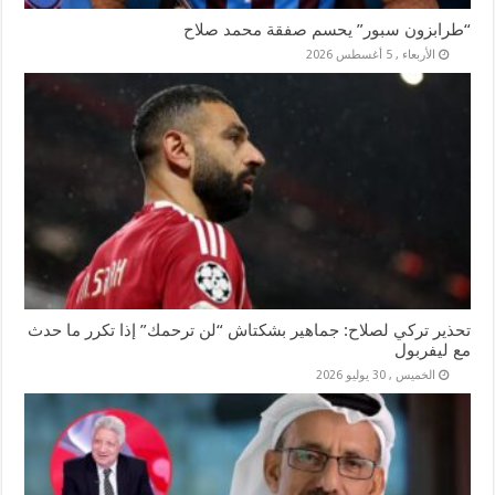
“طرابزون سبور” يحسم صفقة محمد صلاح
الأربعاء , 5 أغسطس 2026
تحذير تركي لصلاح: جماهير بشكتاش “لن ترحمك” إذا تكرر ما حدث
مع ليفربول
الخميس , 30 يوليو 2026