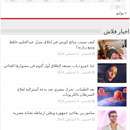
30
29
28
27
26
25
24
31
« يوليو
اخبار فلاش
كيف تسبب سائح كويتي في إغلاق منزل عبدالحليم حافظ
ومنع زيارته؟
الخميس , 6 أغسطس 2026
جنا عمرو دياب تستعد لإطلاق أول ألبوم في مشوارها الغنائي
الخميس , 6 أغسطس 2026
بعد الطيبات.. تحرك مصري ضد بدعة أسترالية لعلاج
السرطان بالكربونات
الخميس , 6 أغسطس 2026
سامو زين يفاجئ جمهوره ويعلن ارتباطه بفنانة مصرية
الخميس , 6 أغسطس 2026