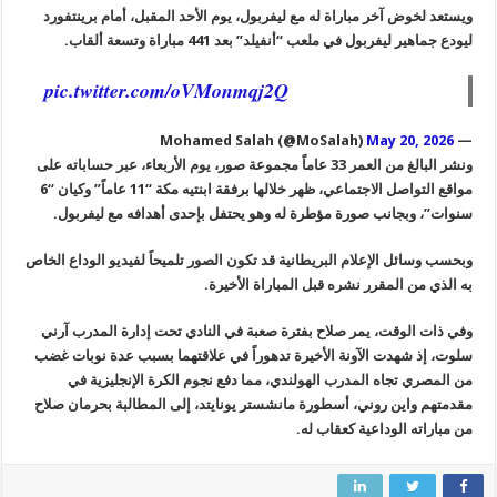
ويستعد لخوض آخر مباراة له مع ليفربول، يوم الأحد المقبل، أمام برينتفورد
ليودع جماهير ليفربول في ملعب “أنفيلد” بعد 441 مباراة وتسعة ألقاب.
pic.twitter.com/oVMonmqj2Q
May 20, 2026
— Mohamed Salah (@MoSalah)
ونشر البالغ من العمر 33 عاماً مجموعة صور، يوم الأربعاء، عبر حساباته على
مواقع التواصل الاجتماعي، ظهر خلالها برفقة ابنتيه مكة “11 عاماً” وكيان “6
سنوات”، وبجانب صورة مؤطرة له وهو يحتفل بإحدى أهدافه مع ليفربول.
وبحسب وسائل الإعلام البريطانية قد تكون الصور تلميحاً لفيديو الوداع الخاص
به الذي من المقرر نشره قبل المباراة الأخيرة.
وفي ذات الوقت، يمر صلاح بفترة صعبة في النادي تحت إدارة المدرب آرني
سلوت، إذ شهدت الآونة الأخيرة تدهوراً في علاقتهما بسبب عدة نوبات غضب
من المصري تجاه المدرب الهولندي، مما دفع نجوم الكرة الإنجليزية في
مقدمتهم واين روني، أسطورة مانشستر يونايتد، إلى المطالبة بحرمان صلاح
من مباراته الوداعية كعقاب له.