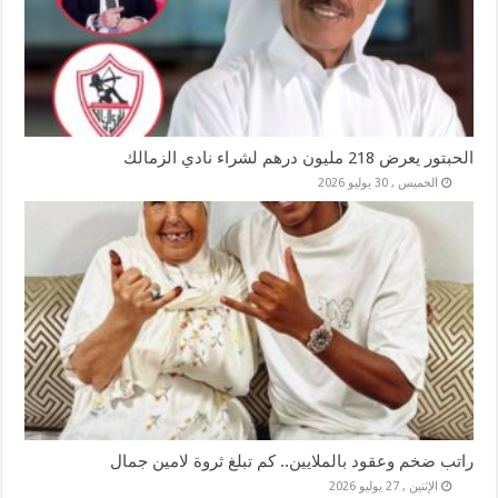
الحبتور يعرض 218 مليون درهم لشراء نادي الزمالك
الخميس , 30 يوليو 2026
راتب ضخم وعقود بالملايين.. كم تبلغ ثروة لامين جمال
الإثنين , 27 يوليو 2026