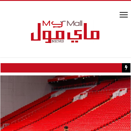
كيف تسبب سائح كويتي في إغلاق منزل عبدالحليم حافظ ومنع زيارته