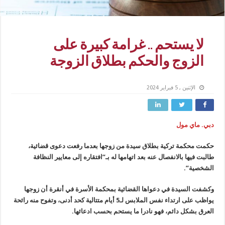
لا يستحم .. غرامة كبيرة على
الزوج والحكم بطلاق الزوجة
الإثنين , 5 فبراير 2024
دبي. ماي مول
حكمت محكمة تركية بطلاق سيدة من زوجها بعدما رفعت دعوى قضائية،
طالبت فيها بالانفصال عنه بعد اتهامها له بـ”افتقاره إلى معايير النظافة
الشخصية”.
وكشفت السيدة في دعواها القضائية بمحكمة الأسرة في أنقرة أن زوجها
يواظب على ارتداء نفس الملابس لـ5 أيام متتالية كحد أدنى، وتفوح منه رائحة
العرق بشكل دائم، فهو نادرا ما يستحم بحسب ادعائها.