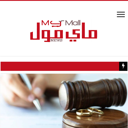
كيف تسبب سائح كويتي في إغلاق منزل عبدالحليم حافظ ومنع زيارته