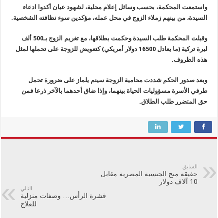
واستمعت المحكمة، بحسب وسائل إعلام محلية، لشهود عيان أكدوا ادعاء
السيدة، من بينهم زملاء الزوج في محل عمله، مؤكدين سوء نظافته الشخصية.
وقبلت المحكمة طلب السيدة وحكمت بطلاقها، مع تغريم الزوج بـ500 ألف
ليرة تركية (ما يعادل 16500 دولار أمريكي) كتعويض للزوجة على تحملها لمثل
هذه الظروف.
وبعد صدور الحكم شددت محامية الزوجة سينم يلماز على ضرورة تحمل
طرفي الأسرة مسؤوليات الحياة بينهما، وإذا ضاق أحدهما بالآخر ذرعا فمن
حق المتضرر طلب الطلاق.
السابق
حقيقة منح الجنسية المصرية مقابل
10 آلاف دولار
التالي
قشرة الرأس… وصفات منزلية
للعلاج