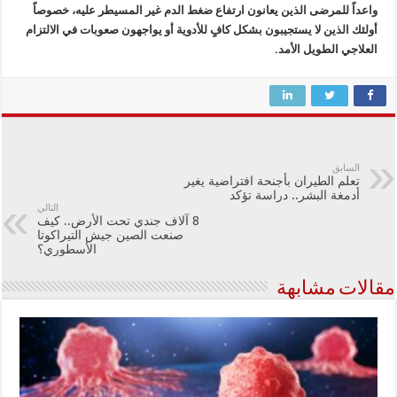
واعداً للمرضى الذين يعانون ارتفاع ضغط الدم غير المسيطر عليه، خصوصاً
أولئك الذين لا يستجيبون بشكل كافٍ للأدوية أو يواجهون صعوبات في الالتزام
العلاجي الطويل الأمد.
السابق
تعلم الطيران بأجنحة افتراضية يغير
أدمغة البشر.. دراسة تؤكد
التالي
8 آلاف جندي تحت الأرض.. كيف
صنعت الصين جيش التيراكوتا
الأسطوري؟
مقالات مشابهة