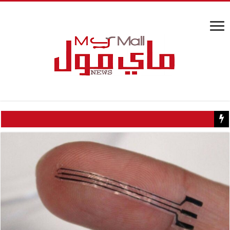
كيف تسبب سائح كويتي في إغلاق منزل عبدالحليم حافظ ومنع زيارته