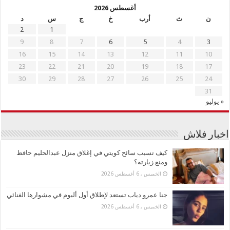
أغسطس 2026
ن
ث
أرب
خ
ج
س
د
2
1
9
8
7
6
5
4
3
16
15
14
13
12
11
10
23
22
21
20
19
18
17
30
29
28
27
26
25
24
31
« يوليو
اخبار فلاش
كيف تسبب سائح كويتي في إغلاق منزل عبدالحليم حافظ
ومنع زيارته؟
الخميس , 6 أغسطس 2026
جنا عمرو دياب تستعد لإطلاق أول ألبوم في مشوارها الغنائي
الخميس , 6 أغسطس 2026