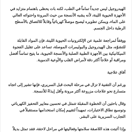
الهيدروجيل ليس جديداً تماماً في الطب، لكنه بات يحظى باهتمام متزايد في
الأجهزة الحيوية اللينة، لأنه يشبه الأنسجة من حيث المرونة واحتوائه العالي
على الماء، ويمكن تطويره ليصبح موصلاً كهربائياً وقابلاً للالتصاق بالأسطح
الرطبة داخل الجسم.
ووفقاً لمراجعة علمية عن الإلكترونيات الحيوية اللينة، فإن المواد القابلة
للتشوّه، مثل الهيدروجيل والبوليمرات الموصلة، تساعد على تقليل الفجوة
الميكانيكية بين الأجهزة الطبية الصلبة والأنسجة الحيوية، ما يتيح تماساً أفضل
ومراقبة أو علاجاً أكثر دقة لأمراض القلب والأوعية الدموية.
آفاق علاجية
ورغم أن التقنية لا تزال في مرحلة البحث قبل السريري، فإنها تشير إلى اتجاه
متسارع نحو علاجات مزروعة أكثر مرونة وأقل إيذاءً للأنسجة.
وقال باحثين أن الخطوة المقبلة تتمثل في تحسين معايير التحفيز الكهربائي
وتوسيع نطاق الاختبارات، تمهيداً لتقييم إمكان استخدامها مستقبلاً في
التجارب السريرية على البشر.
وإذا أثبتت هذه اللاصقة سلامتها وفعاليتها في مراحل لاحقة، فقد تمثل بديلاً