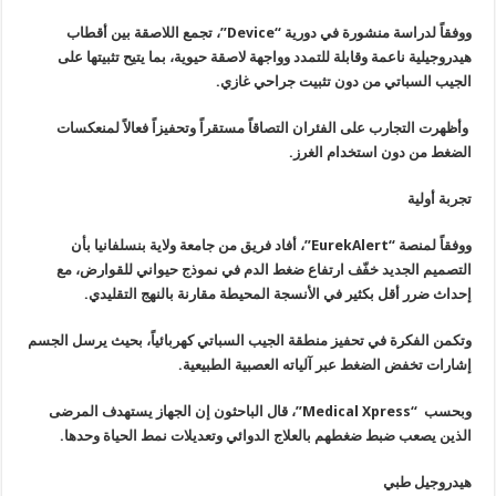
ووفقاً لدراسة منشورة في دورية “Device”، تجمع اللاصقة بين أقطاب
هيدروجيلية ناعمة وقابلة للتمدد وواجهة لاصقة حيوية، بما يتيح تثبيتها على
الجيب السباتي من دون تثبيت جراحي غازي.
وأظهرت التجارب على الفئران التصاقاً مستقراً وتحفيزاً فعالاً لمنعكسات
الضغط من دون استخدام الغرز.
تجربة أولية
ووفقاً لمنصة “EurekAlert”، أفاد فريق من جامعة ولاية بنسلفانيا بأن
التصميم الجديد خفّف ارتفاع ضغط الدم في نموذج حيواني للقوارض، مع
إحداث ضرر أقل بكثير في الأنسجة المحيطة مقارنة بالنهج التقليدي.
وتكمن الفكرة في تحفيز منطقة الجيب السباتي كهربائياً، بحيث يرسل الجسم
إشارات تخفض الضغط عبر آلياته العصبية الطبيعية.
وبحسب “Medical Xpress”، قال الباحثون إن الجهاز يستهدف المرضى
الذين يصعب ضبط ضغطهم بالعلاج الدوائي وتعديلات نمط الحياة وحدها.
هيدروجيل طبي