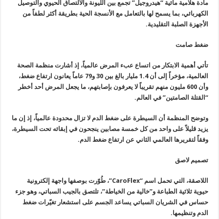
مادة هلامية مائية “هيدروجيل” تجمع بين الليونة والالتصاق الحيوي والتوصيل
الكهربائي، بما يسمح لها بالتعامل مع الأنسجة الحية بطريقة أكثر لطفاً من
الأجهزة الصلبة التقليدية.
ضغط صامت
تأتي أهمية الابتكار من اتساع عبء المرض عالمياً، إذ أشارت منظمة الصحة
العالمية، مؤخراً إلى أن 1.4 مليار بالغ بين 30 و79 عاماً يعانون ارتفاع ضغط،
وأن 600 مليون منهم تقريباً لا يعرفون بإصابتهم، ما يجعل المرض أحد أخطر
“القتلة الصامتين” في العالم.
وتوضح المنظمة أن السيطرة على ضغط الدم لا تزال محدودة عالمياً، إذ إن ما
يزيد قليلاً على واحد من كل خمسة مصابين ينجحون في إبقائه تحت السيطرة،
وفقاً لتقريرها العالمي الثاني عن ارتفاع ضغط الدم.
تصميم لاصق
اللاصقة، التي تحمل اسم “CaroFlex”، طُوّرت بوصفها واجهة إلكترونية
حيوية ثلاثية الطباعة و”خالية من الخياطة”، تلتصق بالجيب السباتي، وهو جزء
حساس في الشريان السباتي يساعد الجسم على استشعار تغيّرات ضغط
الدم وتنظيمها.