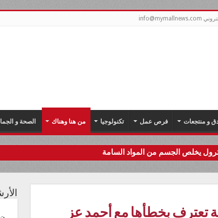
info@mymal
دق و منتجعات
فرص عمل
تكنولوجيا
من هنا وهناك
الصحة و الجما
سترول يخلص الجسم من المواد السامة
الأر
ينة تعترف بخطأها مع أحمد عز
ن