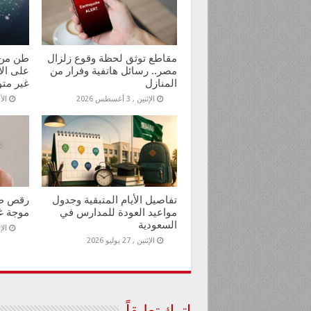
مقاطع توثق لحظة وقوع زلزال
طن من 
مصر.. رسائل هاتفية وفرار من
على الأ
المنازل
غير متو
الإثنين , 3 أغسطس 2026
الأحد ,
تفاصيل الأيام المتبقية وجدول
رقص طب
مواعيد العودة للمدارس في
موجة 
السعودية
الإثنين
الإثنين , 27 يوليو 2026