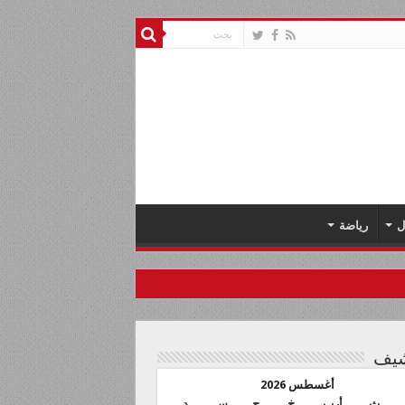
ل
رياضة
شيف
أغسطس 2026
ث
أرب
خ
ج
س
د