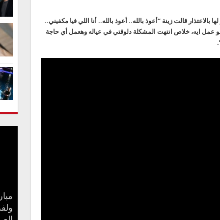
الاعتذار قالت زينة “أعوذ بالله.. أعوذ بالله.. أنا اللي فيا مكفيني..
لو عمل ايه، خلاص انتهت المشكلة دلوقتي في عياله وهعمل أي حاجة
.
مبار
“طر
مقاط
ولفر
مفاج
حفل 