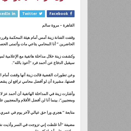
kedIn
Twitter
Facebook
القاهرة – مروة سالم
وقفت الفنانة زينة أمس أمام هيئة المحكمة وقررت
الحاضرين ” أنا المحامي بتاعي مات وأتمنى الحصو
وكشفت زينة خلال مداخلة هاتفية مع الإعلامية لمي
سيقبل الدفاع عن أحمد فرد “أعوذ بالله”.
وعن تطورات القضية قالت زينة أنها وقفت أمام ال
قصتها، مشيرة أن لو أفضل محامي ترافع لن يشعر
وأشارت زينة في المداخلة الهاتفية أن أحمد عز لا
ومعجبين”، بينما أنا لن أفضل الأفلام والمعجبين
متابعة ” هجري ورا حق عيالي لآخر يوم في عمري، نفسي 
مضيفة “أنا غلطت إني تزوجت في السر وأذيت نفس