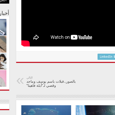
صلا
العر
رجال
الجس
علا
رسائ
أخبا
LinkedIn
التالي
بالصور..قبلات باسم يوسف وماجد
وقصي لـ”أبلة فاهيتا”