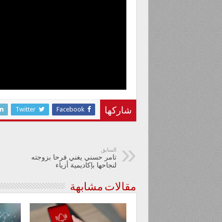
Twitter
Facebook
شاركها
السابق
تامر حسني يغني فرحا بزوجته
لنجاحها بإكاديمية أزياء
مقالات مشابهة