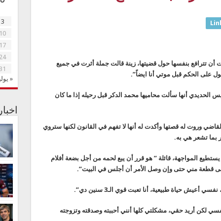
3
Lin
10
17
24
 أن تترافع بنفسها حول قضيتها، زينة قالت جملة أثرت في جميع
31
ل على الحكم قبل موتي أنا ايضاً”.
« يولي
س الحديدي أنها سألت محاميها محمد الدكر قبل رحيله إذا ما كان
اخبا
قاضي وروت له قصتها وأكدت له أنها لا تفهم في القانون لكنها ستروي
 بما تشعر هي به.
 يستطيع المواجهة، قائلة ” هو قرر أن يبع لحمه من أجل بضعة أفلام
 على قطعة مني حتى وإن وصل الأمر أن أجلس في البيت”.
أعيش حياة طبيعية، أنا تعبت قوي الـ3 سنين دي”.
ي لكن أريد حقي، مشكلتي كلها أنني أحببته وصدقته وتزوجته