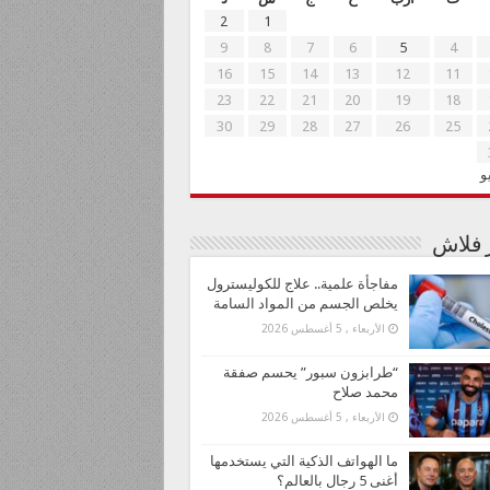
2
1
9
8
7
6
5
4
16
15
14
13
12
11
23
22
21
20
19
18
30
29
28
27
26
25
و
ر فلاش
مفاجأة علمية.. علاج للكوليسترول
يخلص الجسم من المواد السامة
الأربعاء , 5 أغسطس 2026
“طرابزون سبور” يحسم صفقة
محمد صلاح
الأربعاء , 5 أغسطس 2026
ما الهواتف الذكية التي يستخدمها
أغنى 5 رجال بالعالم؟