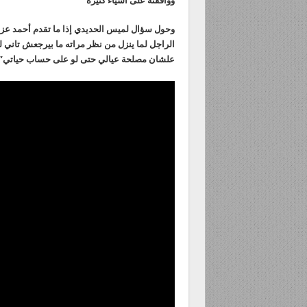
ووافقته على أشياء كثيرة”
وحول سؤال لميس الحديدي إذا ما تقدم أحمد عز لها ب
الراجل لما ينزل من نظر مراته ما بيرجعش تاني 
علشان مصلحة عيالي حتى لو على حساب حياتي”