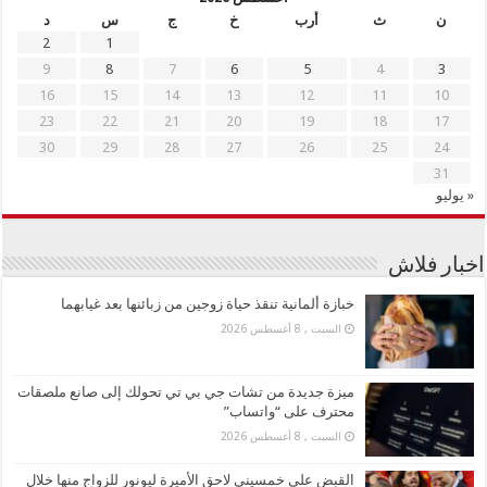
ن
ث
أرب
خ
ج
س
د
2
1
9
8
7
6
5
4
3
16
15
14
13
12
11
10
23
22
21
20
19
18
17
30
29
28
27
26
25
24
31
« يوليو
اخبار فلاش
خبازة ألمانية تنقذ حياة زوجين من زبائنها بعد غيابهما
السبت , 8 أغسطس 2026
ميزة جديدة من تشات جي بي تي تحولك إلى صانع ملصقات
محترف على “واتساب”
السبت , 8 أغسطس 2026
القبض على خمسيني لاحق الأميرة ليونور للزواج منها خلال