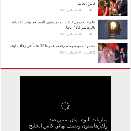
كأس العالم
السبت , 8 أغسطس 2026
علماء يحددون 3 عادات بمنتصف العمر قد تؤخر الإصابة
بالزهايمر لـ13 عاماً
السبت , 8 أغسطس 2026
محمود حميدة يقدم رقصة عمرها 32 عاماً في زفاف ابنته
السبت , 8 أغسطس 2026
مباريات اليوم.. مان سيتي ضد
ميزة جديدة من تشات جي بي تي تحولك
إلى صانع ملصقات محترف على
ولفرهامبتون ونصف نهائي كأس الخليج
خبازة ألمانية تنقذ حياة زوجين من زبائنها
محمود حميدة يقدم رقصة عمرها 32 عاماً
القبض على خمسيني لاحق الأميرة ليونور
علماء يحددون 3 عادات بمنتصف العمر قد