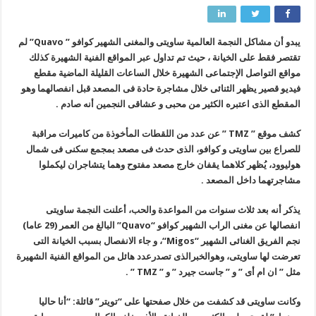
يبدو أن مشاكل النجمة العالمية ساويتى والمغنى الشهير كوافو ”
Quavo
” لم
تقتصر فقط على الخيانة ، حيث تم تداول عبر المواقع الفنية الشهيرة كذلك
مواقع التواصل الإجتماعى الشهيرة خلال الساعات القليلة الماضية مقطع
فيديو قصير يظهر الثنائى خلال مشاجرة حادة فى المصعد قبل انفصالهما وهو
المقطع الذى اعتبره الكثير من محبى و عشاقى النجمين أنه صادم .
كشف موقع ”
TMZ
” عن عدد من اللقطات المأخوذة من كاميرات مراقبة
للصراع بين ساويتى و كوافو، الذى حدث فى مصعد بمجمع سكنى فى شمال
هوليوود، يُظهر كلاهما يقفان خارج مصعد مفتوح وهما يتشاجران ليكملوا
مشاجرتهما داخل المصعد .
يذكر أنه بعد ثلاث سنوات من المواعدة والحب، أعلنت النجمة ساويتى
انفصالها عن مغنى الراب الشهير كوافو “
Quavo
” البالغ من العمر (29 عاما)
نجم الفريق الغنائى الشهير “
Migos
“، و جاء الانفصال بسبب الخيانة التى
تعرضت لها ساويتى، وهوالخبرالذى تصدرعدد هائل من المواقع الفنية الشهيرة
مثل ” ان ام أى ” و ” جاست جيرد ” و ”
TMZ
” .
وكانت ساويتى قد كشفت من خلال صفحتها على “تويتر” قائلة: “أنا حاليا