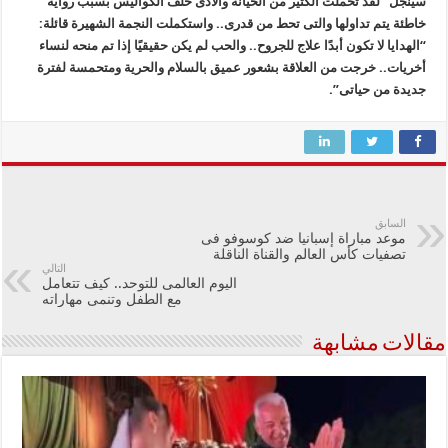
سينجل” لقد تحملت الكثير من الخيانة والأذى خلف الكواليس بسبب رواية
خاطئة يتم تداولها والتى تحط من قدرى.. واستكملت النجمة الشهيرة قائلة:
“الهدايا لا تكون أبدًا علاج للجروح.. والحب لم يكن حقيقيًا إذا تم منحه لنساء
أخريات.. خرجت من العلاقة بشعور عميق بالسلام والحرية ومتحمسة لفترة
جديدة من حياتى”.
السابق
موعد مباراة إسبانيا ضد كوسوفو فى
تصفيات كأس العالم والقناة الناقلة
التالي
اليوم العالمى للتوحد.. كيف تتعامل
مع الطفل وتنمى مهاراته
مقالات مشابهة