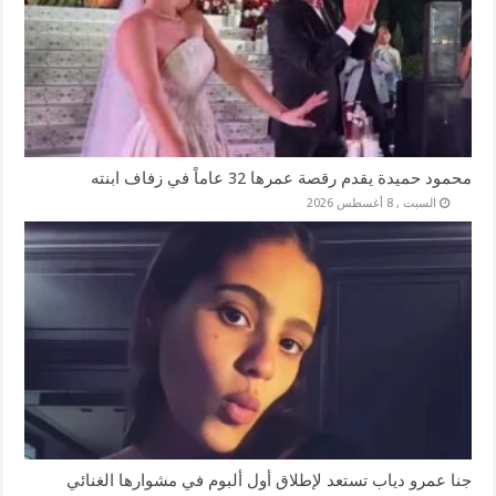
محمود حميدة يقدم رقصة عمرها 32 عاماً في زفاف ابنته
السبت , 8 أغسطس 2026
جنا عمرو دياب تستعد لإطلاق أول ألبوم في مشوارها الغنائي