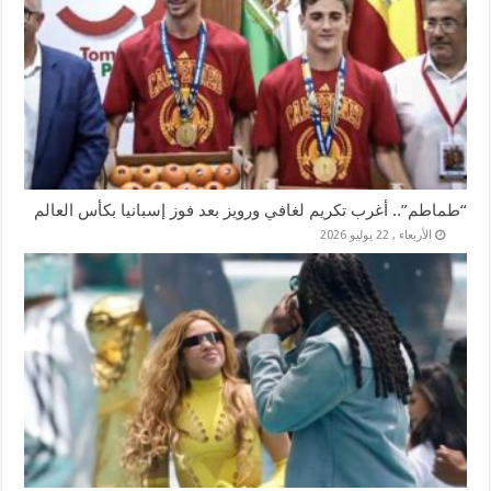
“طماطم”.. أغرب تكريم لغافي ورويز بعد فوز إسبانيا بكأس العالم
الأربعاء , 22 يوليو 2026