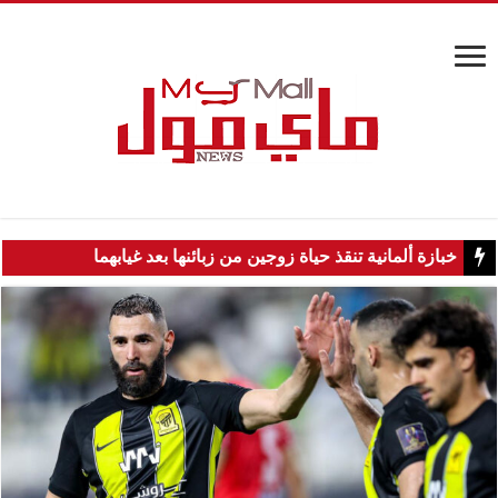
خبازة ألمانية تنقذ حياة زوجين من زبائنها بعد غيابهما