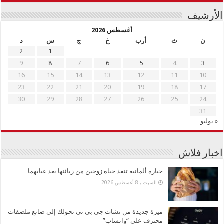
الأرشيف
أغسطس 2026
ن
ث
أرب
خ
ج
س
د
2
1
9
8
7
6
5
4
3
16
15
14
13
12
11
10
23
22
21
20
19
18
17
30
29
28
27
26
25
24
31
« يوليو
اخبار فلاش
خبازة ألمانية تنقذ حياة زوجين من زبائنها بعد غيابهما
السبت , 8 أغسطس 2026
ميزة جديدة من تشات جي بي تي تحولك إلى صانع ملصقات
محترف على “واتساب”