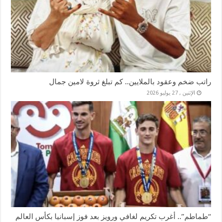
راتب ضخم وعقود بالملايين.. كم تبلغ ثروة لامين جمال
الإثنين , 27 يوليو 2026
“طماطم”.. أغرب تكريم لغافي ورويز بعد فوز إسبانيا بكأس العالم