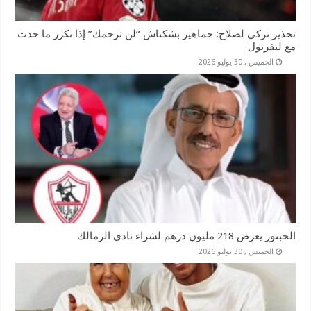
تحذير تركي لصلاح: جماهير بشكتاش “لن ترحمك” إذا تكرر ما حدث
مع ليفربول
الخميس , 30 يوليو 2026
الحبتور يعرض 218 مليون درهم لشراء نادي الزمالك
الخميس , 30 يوليو 2026