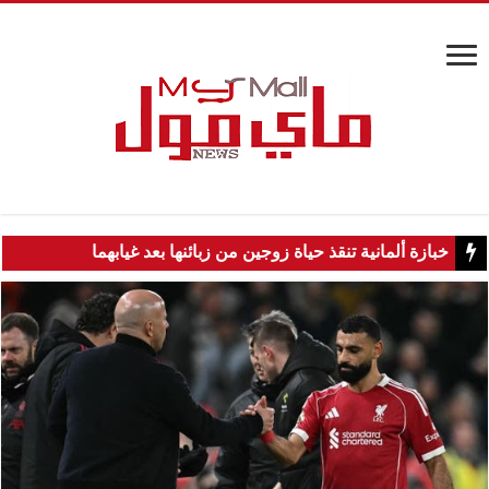
خبازة ألمانية تنقذ حياة زوجين من زبائنها بعد غيابهما