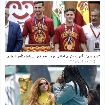
“طماطم”.. أغرب تكريم لغافي ورويز بعد فوز إسبانيا بكأس العالم
الأربعاء , 22 يوليو 2026