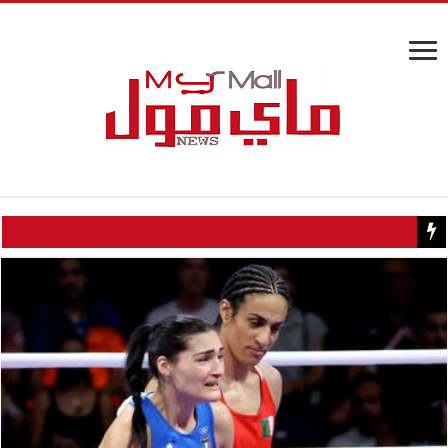
كيف تسبب سائح كويتي في إغلاق منزل عبدالحليم حافظ ومنع زيارته