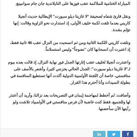
المباراة الختامية للملاكمة عقب فوزها على التايلاندية جان جام سوانبينغ.
ونقل قارئ شفاه لصحيفة “لا غازيتا ديلو سبورت” الإيطالية حديث أنجيلا
كاريني بعدما تلقت لكمة خليف الأولى، إذ استدارت نحو الزاوية وقالت: إنها
تؤلم بشدة.
وتلقت كاريني اللكمة الثانية ومن ثم انسحبت من النزال عقب 46 ثانية فقط،
إذ اعتبرت أن انسحابها كان “نضوجاً” وليس استسلاماً.
واعتذرت أنجيلا لخليف عقب إثارتها الجدل فور نهاية النزال، إذ قالت بعده بيوم
لـ”لا غازيتا ديلو سبورت”: الجدل الحالي يحزنني كثيرا، وأشعر بالأسف على
منافستي، خاصة أن اللجنة الأولمبية الدولية أكدت أنها تستطيع المنافسة في
بطولة السيدات وأنا أحترم هذا القرار.
وأضافت: لم أخطط لمهاجمة إيمان في التصريحات بعد نزالنا، وأريد أن أعتذر
لها وللجميع، فقط كنت غاضبة لأن فرص منافستي في الأولمبياد تلاشت ولو
رأيتها الآن سأحضنها.