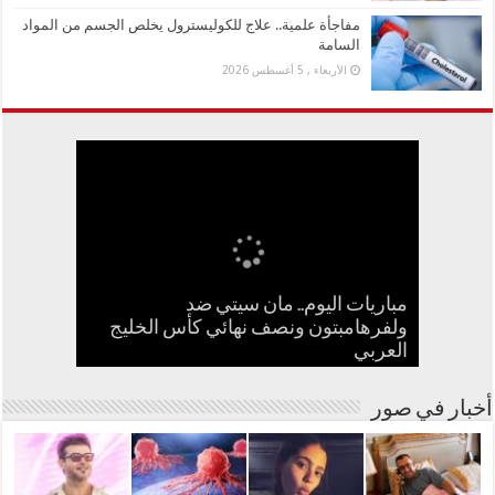
مفاجأة علمية.. علاج للكوليسترول يخلص الجسم من المواد
السامة
الأربعاء , 5 أغسطس 2026
مباريات اليوم.. مان سيتي ضد
بعد الطيبات.. تحرك مصري ضد بدعة
جنا عمرو دياب تستعد لإطلاق أول ألبوم
ولفرهامبتون ونصف نهائي كأس الخليج
كيف تسبب سائح كويتي في إغلاق منزل
سامو زين يفاجئ جمهوره ويعلن ارتباطه
مفاجأة علمية.. علاج للكوليسترول يخلص
العربي
بفنانة مصرية
في مشوارها الغنائي
الجسم من المواد السامة
عبدالحليم حافظ ومنع زيارته؟
أسترالية لعلاج السرطان بالكربونات
أخبار في صور