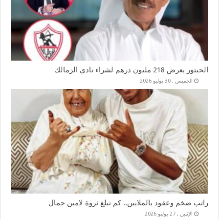
الحبتور يعرض 218 مليون درهم لشراء نادي الزمالك
الخميس , 30 يوليو 2026
راتب ضخم وعقود بالملايين.. كم تبلغ ثروة لامين جمال
الإثنين , 27 يوليو 2026