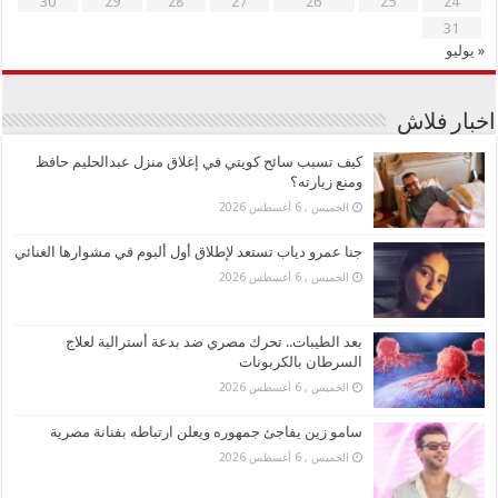
30
29
28
27
26
25
24
31
« يوليو
اخبار فلاش
كيف تسبب سائح كويتي في إغلاق منزل عبدالحليم حافظ
ومنع زيارته؟
الخميس , 6 أغسطس 2026
جنا عمرو دياب تستعد لإطلاق أول ألبوم في مشوارها الغنائي
الخميس , 6 أغسطس 2026
بعد الطيبات.. تحرك مصري ضد بدعة أسترالية لعلاج
السرطان بالكربونات
الخميس , 6 أغسطس 2026
سامو زين يفاجئ جمهوره ويعلن ارتباطه بفنانة مصرية
الخميس , 6 أغسطس 2026