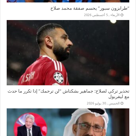
“طرابزون سبور” يحسم صفقة محمد صلاح
الأربعاء , 5 أغسطس 2026
تحذير تركي لصلاح: جماهير بشكتاش “لن ترحمك” إذا تكرر ما حدث
مع ليفربول
الخميس , 30 يوليو 2026