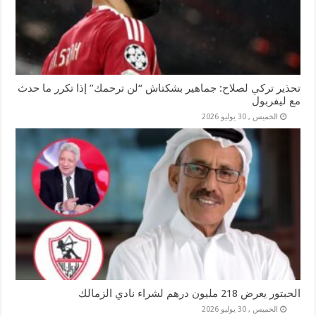
تحذير تركي لصلاح: جماهير بشكتاش “لن ترحمك” إذا تكرر ما حدث
مع ليفربول
الخميس , 30 يوليو 2026
الحبتور يعرض 218 مليون درهم لشراء نادي الزمالك
الخميس , 30 يوليو 2026