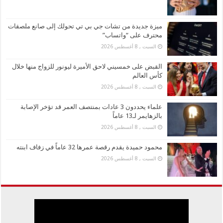
ميزة جديدة من تشات جي بي تي تحولك إلى صانع ملصقات
محترف على “واتساب”
السبت , 8 أغسطس 2026
القبض على خمسيني لاحق الأميرة ليونور للزواج منها خلال
كأس العالم
السبت , 8 أغسطس 2026
علماء يحددون 3 عادات بمنتصف العمر قد تؤخر الإصابة
بالزهايمر لـ13 عاماً
السبت , 8 أغسطس 2026
محمود حميدة يقدم رقصة عمرها 32 عاماً في زفاف ابنته
السبت , 8 أغسطس 2026