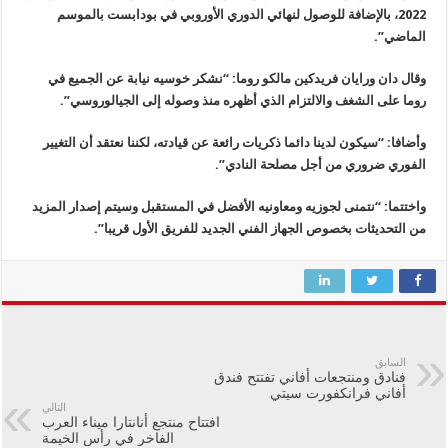
2022، بالإضافة للوصول لنهائي الدوري الأوروبي في بودابست بالموسم
الماضي”.
وقال دان ورايان فريدكين مالكو روما: “نشكر خوسيه نيابة عن الجميع في
روما على الشغف والالتزام الذي أظهره منذ وصوله إلى الجيالوروسي”.
وأضافا: “سيكون لدينا دائما ذكريات رائعة عن قيادته، لكننا نعتقد أن التغيير
الفوري ضروري من أجل مصلحة النادي”.
واختتما: “نتمنى لجوزيه ومعاونيه الأفضل في المستقبل وسيتم إصدار المزيد
من التحديثات بخصوص الجهاز الفني الجديد للفريق الأول قريبا”.
السابق
فنادق ومنتجعات أفاني تفتتح فندق
أفاني فرانكفورت سيتي
التالي
افتتاح منتجع أنانتارا ميناء العرب
الفاخر في رأس الخيمة