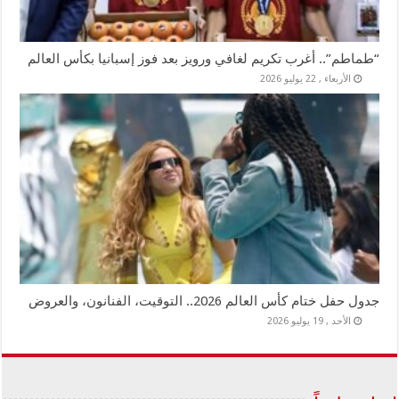
“طماطم”.. أغرب تكريم لغافي ورويز بعد فوز إسبانيا بكأس العالم
الأربعاء , 22 يوليو 2026
جدول حفل ختام كأس العالم 2026.. التوقيت، الفنانون، والعروض
الأحد , 19 يوليو 2026