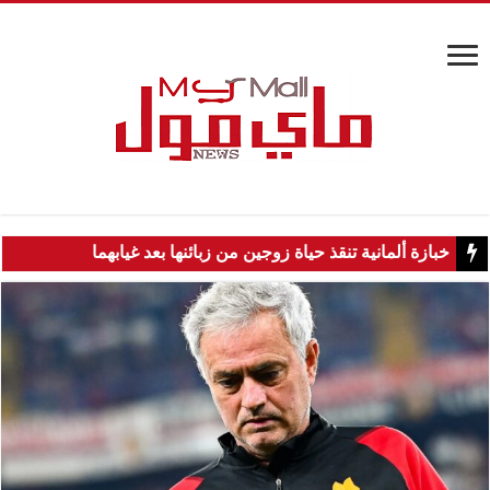
خبازة ألمانية تنقذ حياة زوجين من زبائنها بعد غيابهما