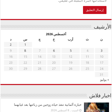
لاستخدامها المرة المقبلة في تعليقي.
الأرشيف
أغسطس 2026
ن
ث
أرب
خ
ج
س
د
2
1
9
8
7
6
5
4
3
16
15
14
13
12
11
10
23
22
21
20
19
18
17
30
29
28
27
26
25
24
31
« يوليو
اخبار فلاش
خبازة ألمانية تنقذ حياة زوجين من زبائنها بعد غيابهما
السبت , 8 أغسطس 2026