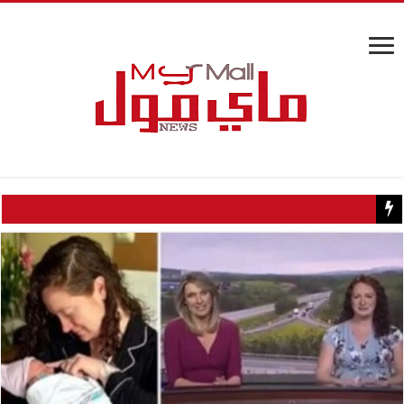
كيف تسبب سائح كويتي في إغلاق منزل عبدالحليم حافظ ومنع زيارته