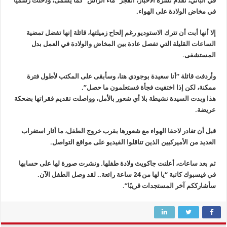
في ألباني، تقدم نشرة الأخبار، انفجر “ماء الرأس” كما يسمى، ودخلت رسميا
في مخاض الولادة على الهواء.
إلا أنها أبت أن تترك الاستوديو رغم إلحاح زميلتها، قائلة إنها تفضل تمضية
الساعات القليلة التي تفصل عادة بين المخاض والولادة في العمل بدل
المستشفى.
وأردفت قائلة “أنا سعيدة بوجودي هنا، وسأبقى على المكتب لأطول فترة
ممكنة، لكن إذا اختفيت فجأة فستعلمون ما حصل”.
هذا وبدت السيدة نشيطة بلا أي شعور بالأمل، وواصلت تقديم فقراتها بضحكة
عريضة.
قبل أن تغادر لاحقا الهواء مع شعورها بقرب خروج الطفل، ما أثار استغراب
العديد من الأميركيين الذين تناقلوا الفيديو على مواقع التواصل.
ثم بعد ساعات، أعلنت جاكويث ولادة طفلها. ونشرت صورة لها على حسابها
في فيسبوك كاتبة “يا لها من 24 ساعة رائعة.. لقد وصل الطفل الآن.
سأشارككم آخر المستجدات قريبًا”.