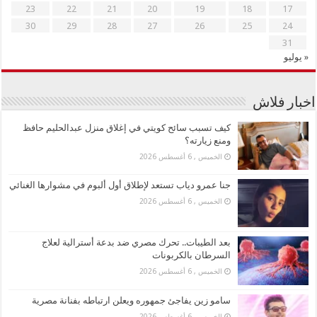
23
22
21
20
19
18
17
30
29
28
27
26
25
24
31
« يوليو
اخبار فلاش
كيف تسبب سائح كويتي في إغلاق منزل عبدالحليم حافظ
ومنع زيارته؟
الخميس , 6 أغسطس 2026
جنا عمرو دياب تستعد لإطلاق أول ألبوم في مشوارها الغنائي
الخميس , 6 أغسطس 2026
بعد الطيبات.. تحرك مصري ضد بدعة أسترالية لعلاج
السرطان بالكربونات
الخميس , 6 أغسطس 2026
سامو زين يفاجئ جمهوره ويعلن ارتباطه بفنانة مصرية
الخميس , 6 أغسطس 2026