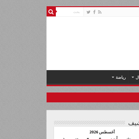
ل
رياضة
شيف
أغسطس 2026
ث
أرب
خ
ج
س
د