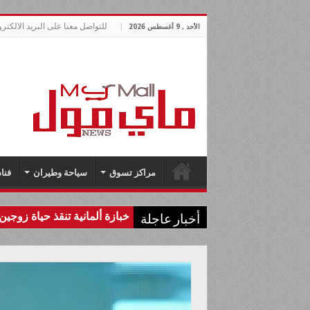
للتواصل معنا على البريد الالكتروني ymallnews.com
الأحد , 9 أغسطس 2026
مراكز تسوق
سياحة وطيران
فنا
خبازة ألمانية تنقذ حياة زوجين 
أخبار عاجلة