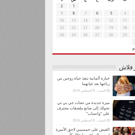
2
1
9
8
7
6
5
4
16
15
14
13
12
11
23
22
21
20
19
18
30
29
28
27
26
25
و
ر فلاش
خبازة ألمانية تنقذ حياة زوجين من
زبائنها بعد غيابهما
السبت , 8 أغسطس 2026
ميزة جديدة من تشات جي بي تي
تحولك إلى صانع ملصقات محترف
على “واتساب”
السبت , 8 أغسطس 2026
القبض على خمسيني لاحق الأميرة
ليونور للزواج منها خلال كأس