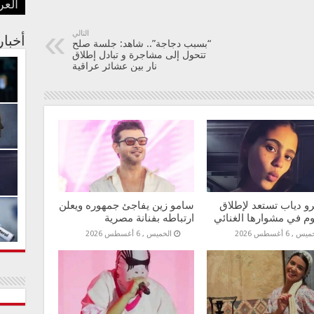
العر
“وا
بعد 
في ز
تؤخر 
للزو
التالي
أخبا
“بسبب دجاجة”.. شاهد: جلسة صلح
تتحول إلى مشاجرة و تبادل إطلاق
نار بين عشائر عراقية
و دياب تستعد لإطلاق
سامو زين يفاجئ جمهوره ويعلن
وم في مشوارها الغنائي
ارتباطه بفنانة مصرية
س , 6 أغسطس 2026
الخميس , 6 أغسطس 2026