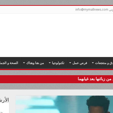
info@m
دق و منتجعات
فرص عمل
تكنولوجيا
من هنا وهناك
الصحة و الجما
من زبائنها بعد غيابهما
الأر
ن