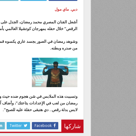
دبي. ماي مول
أشعل الفنان المصري محمد رمضان، الجدل على موا
الرقص” خلال حفله بمهرجان كوتشيلا العالمي بأمر
وشوهد رمضان في الصور بجسد عاري يكسوه قميص
من صدره وبطنه.
وتسببت هذه الملابس في شن هجوم ضده حيث وصف
رمضان من لعب في الإعدادات بتاعتك”، وأضاف آخر: 
لابس بدلة رقص.. دي هتبقى حفلة عليه للصبح”.
Twitter
Facebook
شاركها