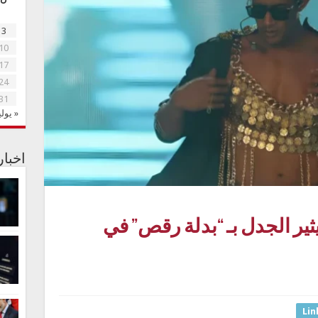
3
10
17
24
31
« يولي
اخبا
ير الجدل بـ “بدلة رقص” في
Lin