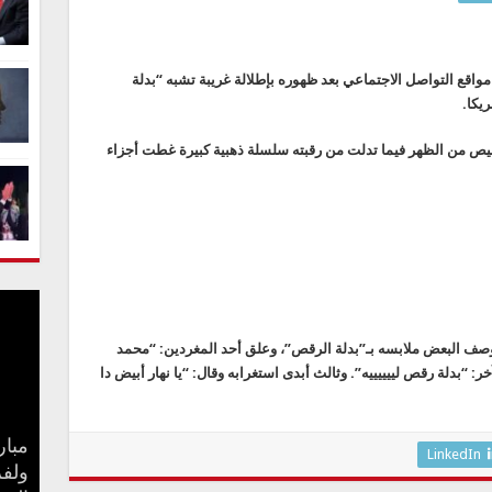
قع التواصل الاجتماعي بعد ظهوره بإطلالة غريبة تشبه “بدلة
يكا.
 من الظهر فيما تدلت من رقبته سلسلة ذهبية كبيرة غطت أجزاء
 البعض ملابسه بـ”بدلة الرقص”، وعلق أحد المغردين: “محمد
“بدلة رقص لييييييه”. وثالث أبدى استغرابه وقال: “يا نهار أبيض دا
مبار
ميزة
LinkedIn
إلى
ولفر
خباز
القب