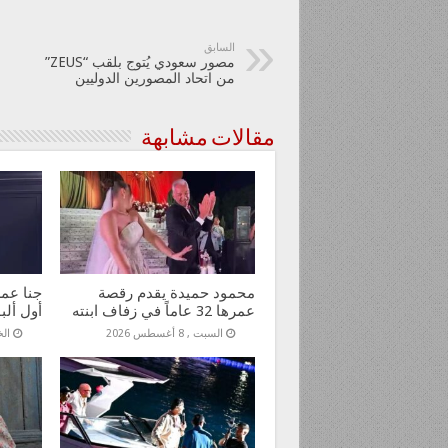
السابق
مصور سعودي يُتوج بلقب “ZEUS”
من اتحاد المصورين الدوليين
مقالات مشابهة
محمود حميدة يقدم رقصة
جنا عمر
عمرها 32 عاماً في زفاف ابنته
أول ألب
السبت , 8 أغسطس 2026
الخمي