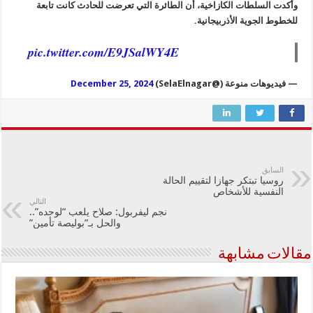
وأكدت السلطات الكازاخية، أن الطائرة التي تعرضت للحادث كانت تابعة
للخطوط الجوية الأذربيجانية.
pic.twitter.com/E9JSalWY4E
— فيديوهات منوعة (@SelaElnagar)
December 25, 2024
السابق
روسيا تبتكر جهازا لتقييم الحالة
النفسية للأشخاص
التالي
نجم ليفربول: صلاح يلعب “لوحده”..
والحل بـ”بوليصة تأمين”
مقالات مشابهة