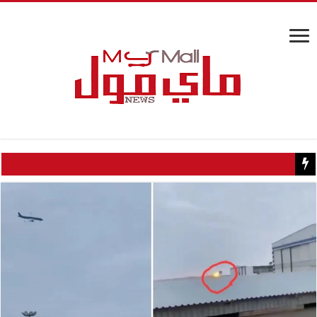
كيف تسبب سائح كويتي في إغلاق منزل عبدالحليم حافظ ومنع زيارته