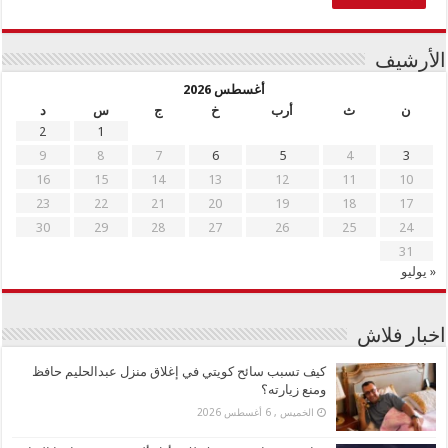
الأرشيف
أغسطس 2026
ن
ث
أرب
خ
ج
س
د
2
1
9
8
7
6
5
4
3
16
15
14
13
12
11
10
23
22
21
20
19
18
17
30
29
28
27
26
25
24
31
« يوليو
اخبار فلاش
كيف تسبب سائح كويتي في إغلاق منزل عبدالحليم حافظ
ومنع زيارته؟
الخميس , 6 أغسطس 2026