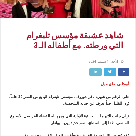
شاهد عشيقة مؤسس تليغرام
التي ورطته.. مع أطفاله الـ 3
الأحد , 1 سبتمبر 2024
أبوظبي. ماي مول
على الرغم من شهرة بافل دوروف، مؤسس تليغرام البالغ من العمر 39 عاماً،
فإن القليل جداً يعرف عن حياته الشخصية.
فإلى جانب الاتهامات الجنائية الأولية التي وجهها له القضاء الفرنسي الأسبوع
الماضي، طفا إلى السطح، اسم جديد إيرينا بولغار.
فقد فجرت تلك السيدة الفاتنة مفاجأة من العيار الثقيل بوجه دوروف.