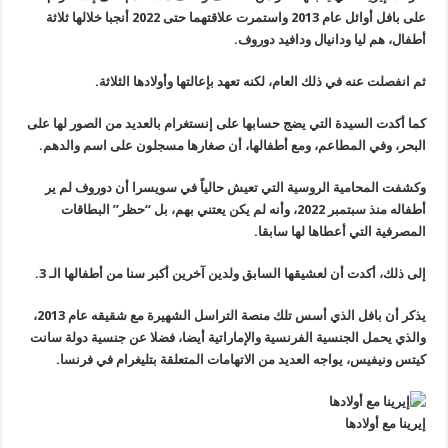
على بافل أوائل عام 2013 واستمرت علاقتهما حتى 2022 أنجبا خلالها ثلاثة
أطفال، هم ليا ودانيال ودافيد دوروف.
ثم انفصلت عنه في ذلك العام، لكنه تعهد بإعالتها وأولادها الثلاثة.
كما أكدت السيدة التي يضج حسابها على إنستغرام بالعديد من الصور لها على
البحر، وفي المطاعم، ومع أطفالها، أن صغارها مسجلون على اسم والدهم.
وكشفت المحامية الروسية التي تعيش حالياً في سويسرا أن دوروف لم ير
أطفاله منذ سبتمبر 2022، وأنه لم يكن يعتني بهم، بل “حظر” البطاقات
المصرفية التي أعطاها لها سابقا.
إلى ذلك، أكدت أن لعشيقها السابق ولدين آخرين أكبر سنا من أطفالها الـ 3.
يذكر أن بافل الذي أسس تلك منصة التراسل الشهيرة مع شقيقه عام 2013،
والذي يحمل الجنسية الفرنسية والإماراتية أيضا، فضلا عن جنسية دولة سانت
كيتس ونيفيس، يواجه العديد من الاتهامات المتعلقة بتليغرام في فرنسا.
إيرينا مع أولادها