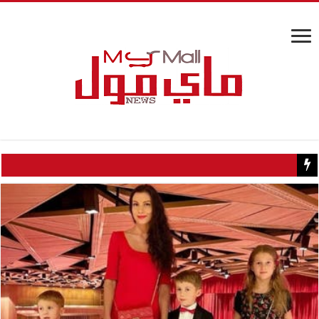
كيف تسبب سائح كويتي في إغلاق منزل عبدالحليم حافظ ومنع زيارته