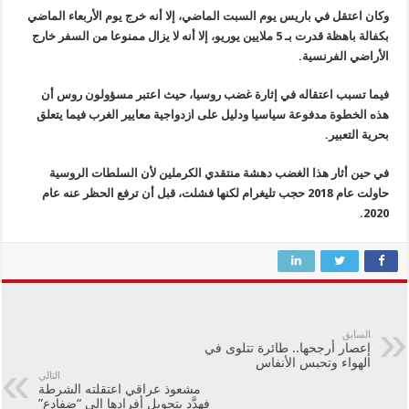
وكان اعتقل في باريس يوم السبت الماضي، إلا أنه خرج يوم الأربعاء الماضي
بكفالة باهظة قدرت بـ 5 ملايين يوريو، إلا أنه لا يزال ممنوعا من السفر خارج
الأراضي الفرنسية.
فيما تسبب اعتقاله في إثارة غضب روسيا، حيث اعتبر مسؤولون روس أن
هذه الخطوة مدفوعة سياسيا ودليل على ازدواجية معايير الغرب فيما يتعلق
بحرية التعبير.
في حين أثار هذا الغضب دهشة منتقدي الكرملين لأن السلطات الروسية
حاولت عام 2018 حجب تليغرام لكنها فشلت، قبل أن ترفع الحظر عنه عام
2020.
السابق
إعصار أرجحها.. طائرة تتلوى في
الهواء وتحبس الأنفاس
التالي
مشعوذ عراقي اعتقلته الشرطة
فهدَّد بتحويل أفرادها إلى “ضفادع”