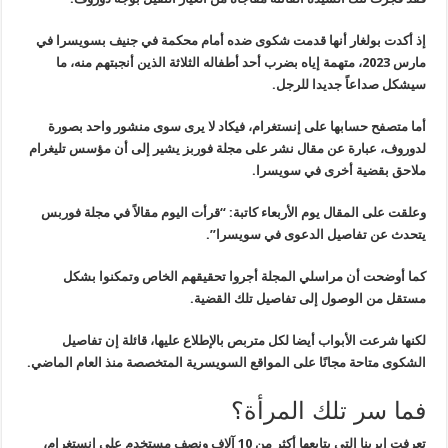
إذ أكدت بولغار أنها قدمت شكوى ضده أمام محكمة في جنيف بسويسرا في
مارس 2023، متهمة إياه بضرب أحد أطفاله الثلاثة الذين أنجبتهم منه، ما
سيشكل صداعاً جديدا للرجل.
أما متصفح حسابها على إنستغرام، فيكاد لا يرى سوى منشور واحد بصورة
لدوروف، عبارة عن مقال نشر على مجلة فوربز يشير إلى أن مؤسس تليغرام
ملاحق بقضية أخرى في سويسرا.
وعلقت على المقال يوم الأربعاء كاتبة: “قرأت اليوم مقالاً في مجلة فوربس
يتحدث عن تفاصيل الدعوى في سويسرا”.
كما أوضحت أن مراسلي المجلة أجروا تحقيقهم الخاص وتمكنوا بشكل
مستقل من الوصول إلى تفاصيل تلك القضية.
لكنها شرعت الأبواب أيضا لكل متربص بالإطلاع عليها، قائلة إن تفاصيل
الشكوى متاحة مجانًا على المواقع السويسرية المتخصصة منذ العام الماضي.
فما سر تلك المرأة؟
تعرفت إيرينا التي يتابعها أكثر من 10 آلاف ونصف مستخدم على إنستغرام،