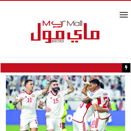
كيف تسبب سائح كويتي في إغلاق منزل عبدالحليم حافظ ومنع زيارته