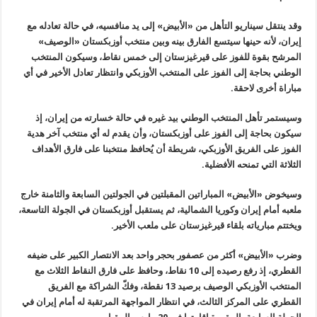
وقد ينتقل سيناريو التأهل من «الأبيض» إلى يد منافسيه، في حالة تعادله مع
إيران، لأنه حينها سيتسع الفارق بينه وبين منتخب أوزبكستان «الوصيف»
المرشح بقوة للفوز على قيرغيزستان إلى خمس نقاط، وسيكون المنتخب
الوطني بحاجة إلى الفوز على المنتخب الأوزبكي وانتظار تعادل الأخير في أي
مباراة أخرى لاحقة.
وسيستمر تأهل المنتخب الوطني بيد غيره في حالة خسارته من إيران، إذ
سيكون بحاجة إلى الفوز على أوزبكستان، وأن يقدم له أي منتخب آخر هدية
الفوز على الفريق الأوزبكي، شريطة أن يُحافظ منتخبنا على فارق الأهداف
الثلاثة التي تمنحه الأفضلية.
وسيخوض «الأبيض» المباراتين المقبلتين في الجولتين السابعة والثامنة خارج
ملعبه أمام إيران وكوريا الشمالية، ثم يستقبل أوزبكستان في الجولة التاسعة،
ويختتم مبارياته بلقاء قيرغيزستان على ملعب الأخير.
وضرب «الأبيض» أكثر من عصفور بحجر واحد بعد الانتصار الكبير على ضيفه
القطري، إذ رفع رصيده إلى 10 نقاط، وحافظ على فارق النقاط الثلاث مع
المنتخب الأوزبكي الوصيف برصيد 13 نقطة، وفكّ الشراكة مع الفريق
القطري على المركز الثالث، في انتظار المواجهة المرتقبة له أمام إيران في