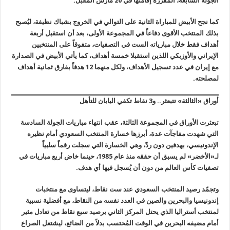
الجولة السابعة، المقررة إقامتها في 20 مارس المقبل.
كما نجح الأبيض للمباراة الثانية على التوالي في الخروج بشباك نظيفة، ليُصبح
بذلك المنتخب الأقوى دفاعاً في المجموعة الأولى، بعد أن استقبل أربعة
أهداف فقط خلال مبارياته الست في التصفيات، متفوقاً على المنتخبين
الإيراني والأوزبكي اللذين استقبلا خمسة أهداف، كما يأتي الأبيض في الصدارة
مع إيران في عدد تسجيل الأهداف، ولكل منهما 12 هدفاً بفارق ثمانية أهداف
لمصلحته.
أوراق «الثالثة» تتبعثر.. و3 نقاط تكفي اليابان للتأهل
تبعثرت الأوراق في المجموعة الثالثة، عقب انتهاء مباريات الجولة السادسة
التي شهدت مفاجآت عدة، أبرزها خسارة المنتخب السعودي أمام نظيره
الإندونيسي، بهدفين دون ردّ، وهي الخسارة التي سجلت رقماً سلبياً
لـ«الأخضر» لم يسبق أن حققه منذ عام 1985، حينما خاض أربع مباريات في
تصفيات كأس العالم من دون أن يُسجل فيها أي هدف.
وتجمّد رصيد المنتخب السعودي عند ست نقاط، ليتساوى مع منتخبات
إندونيسيا والبحرين والصين في العدد نفسه من النقاط، مع أفضلية نسبية
لمنتخب أستراليا الذي يحتل المركز الثاني برصيد سبع نقاط من تعادل مثير
أمام مضيفه البحرين في الوقت المُحتسب بدلاً من الضائع، ليشتعل الصراع