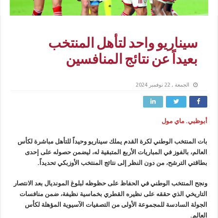
سيناريو واحد لتأهل المنتخب
بعيداً عن نتائج المنافسين
الجمعة , 22 نوفمبر 2024
أبوظبي. ماي مول
بات المنتخب الوطني لكرة القدم يملك سيناريو وحيداً للتأهل مباشرة لكأس
العالم، بالفوز في المباريات الأربع المتبقية له، ليضمن حصوله على إحدى
بطاقتي الترشح، من دون النظر إلى نتائج المنتخب الأوزبكي تحديداً.
ونجح المنتخب الوطني في الحفاظ على حظوظه لبلوغ المونديال بعد الانتصار
التاريخي الذي حققه على نظيره القطري بخماسية نظيفة، ضمن منافسات
الجولة السادسة للمجموعة الأولى من التصفيات الآسيوية المؤهلة لكأس
العالم.