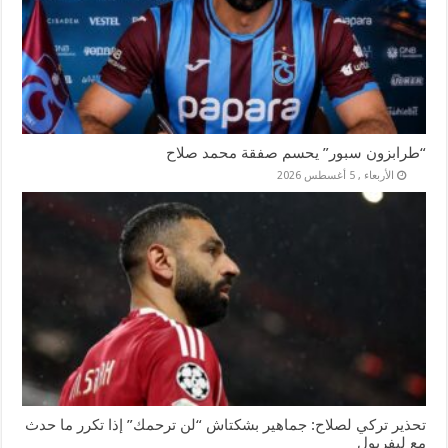
“طرابزون سبور” يحسم صفقة محمد صلاح
الأربعاء , 5 أغسطس 2026
تحذير تركي لصلاح: جماهير بشكتاش “لن ترحمك” إذا تكرر ما حدث
مع ليفربول