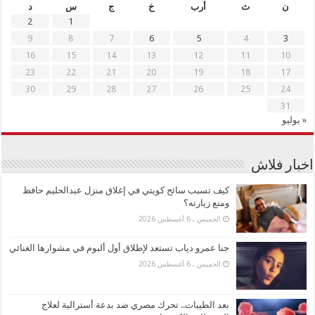
ن
ث
أرب
خ
ج
س
د
2
1
9
8
7
6
5
4
3
16
15
14
13
12
11
10
23
22
21
20
19
18
17
30
29
28
27
26
25
24
31
« يوليو
اخبار فلاش
كيف تسبب سائح كويتي في إغلاق منزل عبدالحليم حافظ
ومنع زيارته؟
الخميس , 6 أغسطس 2026
جنا عمرو دياب تستعد لإطلاق أول ألبوم في مشوارها الغنائي
الخميس , 6 أغسطس 2026
بعد الطيبات.. تحرك مصري ضد بدعة أسترالية لعلاج