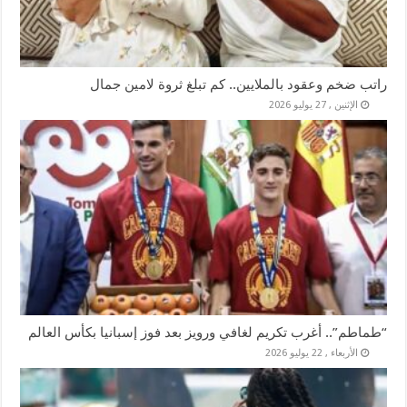
راتب ضخم وعقود بالملايين.. كم تبلغ ثروة لامين جمال
الإثنين , 27 يوليو 2026
“طماطم”.. أغرب تكريم لغافي ورويز بعد فوز إسبانيا بكأس العالم
الأربعاء , 22 يوليو 2026