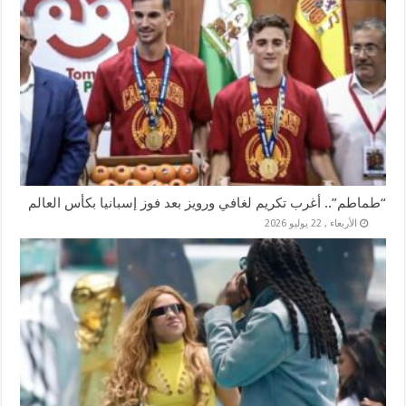
“طماطم”.. أغرب تكريم لغافي ورويز بعد فوز إسبانيا بكأس العالم
الأربعاء , 22 يوليو 2026