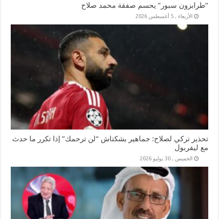
“طرابزون سبور” يحسم صفقة محمد صلاح
الأربعاء , 5 أغسطس 2026
تحذير تركي لصلاح: جماهير بشكتاش “لن ترحمك” إذا تكرر ما حدث
مع ليفربول
الخميس , 30 يوليو 2026