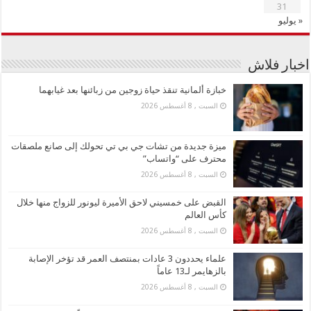
31
« يوليو
اخبار فلاش
خبازة ألمانية تنقذ حياة زوجين من زبائنها بعد غيابهما
السبت , 8 أغسطس 2026
ميزة جديدة من تشات جي بي تي تحولك إلى صانع ملصقات
محترف على “واتساب”
السبت , 8 أغسطس 2026
القبض على خمسيني لاحق الأميرة ليونور للزواج منها خلال
كأس العالم
السبت , 8 أغسطس 2026
علماء يحددون 3 عادات بمنتصف العمر قد تؤخر الإصابة
بالزهايمر لـ13 عاماً
السبت , 8 أغسطس 2026