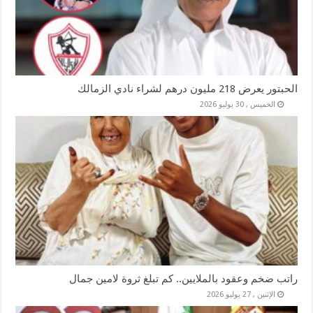
الحبتور يعرض 218 مليون درهم لشراء نادي الزمالك
الخميس , 30 يوليو 2026
راتب ضخم وعقود بالملايين.. كم تبلغ ثروة لامين جمال
الإثنين , 27 يوليو 2026