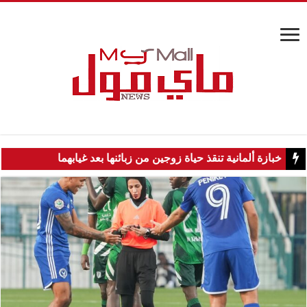
خبازة ألمانية تنقذ حياة زوجين من زبائنها بعد غيابهما