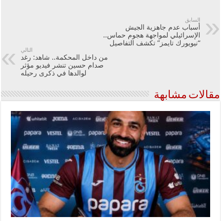
السابق
أسباب عدم جاهزية الجيش
الإسرائيلي لمواجهة هجوم حماس..
“نيويورك تايمز” تكشف التفاصيل
التالي
من داخل المحكمة.. شاهد: رغد
صدام حسين تنشر فيديو مؤثر
لوالدها في ذكرى رحيله
مقالات مشابهة