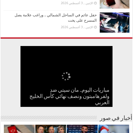
الإثنين , 3 أغسطس 2026
حفل عائم في الساحل الشمالي .. وراغب علامة يصل
المسرح على يخت
الإثنين , 3 أغسطس 2026
مباريات اليوم.. مان سيتي ضد
“طرابزون سبور” يحسم صفقة محمد
مقاطع توثق لحظة وقوع زلزال مصر..
ولفرهامبتون ونصف نهائي كأس الخليج
ما الهواتف الذكية التي يستخدمها أغنى 5
مفاجأة علمية.. علاج للكوليسترول يخلص
حفل عائم في الساحل الشمالي .. وراغب
صلاح
العربي
رجال بالعالم؟
الجسم من المواد السامة
علامة يصل المسرح على يخت
رسائل هاتفية وفرار من المنازل
أخبار في صور