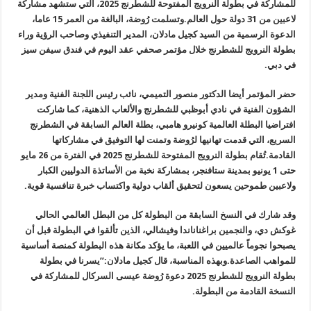
للمشاركة في بطولة النرويج المفتوحة للشطرنج 2025، التي ستشهد مشاركة
لاعبين من 31 دولة حول العالم.وتسلمت رُوضة، البالغة من العمر 15 عاما،
الدعوة الرسمية من السيد كجيل مادلان، المدير التنفيذي وصاحب الرؤية وراء
بطولة النرويج للشطرنج خلال مؤتمر صحفي عقد اليوم في فندق سيفن سيز
في دبي.
حضر المؤتمر أيضا الدكتور منصور التميمي، نائب رئيس اللجنة الفنية ومدير
الشؤون الفنية في نادي أبوظبي للشطرنج والألعاب الذهنية، كما شاركت
افتراضيا البطلة العالمية كونيرو هامبي، بطلة العالم السابقة في الشطرنج
السريع، التي قدمت تهانيها لرُوضة وتمنت لها التوفيق في مشاركاتها
القادمة.تُقام بطولة النرويج المفتوحة للشطرنج 2025 في الفترة من 26 مايو
حتى 1 يونيو بمدينة ستافنجر، بمشاركة نخبة من الأساتذة الدوليين الكبار
ولاعبين طموحين يسعون لتحقيق ألقاب دولية واكتساب خبرة تنافسية قوية.
وقد شارك في النسخ السابقة من البطولة كل من البطل العالمي الحالي
غوكش دي، والنجمين براغناناندا وفيشالي، الذين تألقوا في البطولة قبل أن
يصبحوا نجوماً عالميين في اللعبة، ما يؤكد مكانة هذه البطولة كمنصة أساسية
للمواهب الصاعدة.وبهذه المناسبة، قال كجيل مادلان:”يسرنا في بطولة
بطولة النرويج للشطرنج 2025 دعوة رُوضة عيسى السركال للمشاركة في
النسخة القادمة من البطولة.