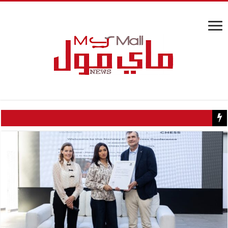
مفاجأة علمية.. علاج للكوليسترول يخلص الجسم من المواد السامة