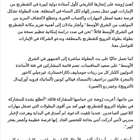
أهنئ رُوضة على إنجازها التاريخي كأول أستاذة دولية كبيرة في الشطرنج من
الإمارات، فهي تمثل مصدر إلهام لكل النساء في المنطقة. هذه البطولة تشكل
فرصة ذهبية لصقل المهارات واكتساب الخبرة، ونتطلع لاكتشاف المزيد من
المواهب من الشرق الأوسط”.وأشار مادلان إلى أهمية تعزيز مكانة الشطرنج
في الشرق الأوسط قائلاً:”نحن في صدد دراسة إمكانية تنظيم نسخة من
بطولة بطولة النرويج للشطرنج بالمنطقة، وندعو الشركاء في الإمارات
للتواصل معنا.
كما نعمل حاليًا على بث البطولة مباشرة إلى الجمهور في الشرق
الأوسط”.على صعيد المنافسات، تضم قائمة المشاركين في فئة الأساتذة
الدوليين الكبار كل من رينات جومباييف (كازاخستان)، غيرجيلي كانتور
(المجر)، فالنتين دراجنيف (النمسا)، فيتالي كونين (ألمانيا)، فرويد أوركيدال
(النرويج)، وجينر زو (الصين).
من جانبها، أعربت رُوضة عن حماسها للمشاركة قائلة:”أتطلع بشدة للمشاركة
في بطولة النرويج للشطرنج، فهي تُعد من أقوى البطولات التي تصقل مهارات
اللاعبين الصاعدين. عندما تلقيت الدعوة، لم أصدق في البداية وهرعت لإخبار
مدربي لأنني أدركت أنني بحاجة للتحضير الجاد. إنها فرصة عظيمة وأشعر بفخر
كبير”.
وأضافت “أتمنى أيضا أن ألتقي بالأبطال الكبار مثل ماغنوس كارلسن وهيكارو