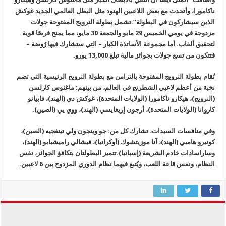
ناكامورا، وأتحدث مع بعض اللاعبين الهنود مثل البطل العالمي الجديد غوكش
الذين سيشاركون في البطولة”.تشمل بطولة النرويج المفتوحة جولات
مزدوجة في يومي الخميس 29 مايو والجمعة 30 مايو، مما يمنح فرصًا قوية
لتحقيق ألقاب. أما مجموعة الأساتذة الكبار – التي ستشارك فيها رُوضة –
فتتكون من تسع جولات بجوائز مالية تبلغ 13,000 يورو.
تُقام بطولة النرويج المفتوحة بالتزامن مع بطولة النرويح الرئيسية التي تضم
نخبة من أعظم لاعبي الشطرنج في العالم، من بينهم: ماغنوس كارلسن
(النرويج)، هيكارو ناكامورا (الولايات المتحدة)، غوكش دي (الهند)، فابيانو
كاروانا (الولايات المتحدة)، أرجون إريغايسي (الهند)، ووي يي (الصين).
وفي منافسات السيدات، تشارك كل من: جو وينجون ولي تينغجيه (الصين)،
كونيرو هامبي (الهند)، آنا موزيتشوك (أوكرانيا)، فيشالي راميشبابو (الهند)،
وساراسادات خادم الشريعة (إسبانيا).تتميز البطولتان بتكافؤ الجوائز، نفس
النظام، ونفس قاعة اللعب، ويُتبع فيهما نظام الدوري المزدوج بين 6 لاعبين.