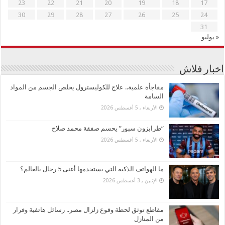
23
22
21
20
19
18
17
30
29
28
27
26
25
24
31
« يوليو
اخبار فلاش
مفاجأة علمية.. علاج للكوليسترول يخلص الجسم من المواد
السامة
الأربعاء , 5 أغسطس 2026
“طرابزون سبور” يحسم صفقة محمد صلاح
الأربعاء , 5 أغسطس 2026
ما الهواتف الذكية التي يستخدمها أغنى 5 رجال بالعالم؟
الإثنين , 3 أغسطس 2026
مقاطع توثق لحظة وقوع زلزال مصر.. رسائل هاتفية وفرار
من المنازل