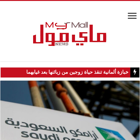
خبازة ألمانية تنقذ حياة زوجين من زبائنها بعد غيابهما