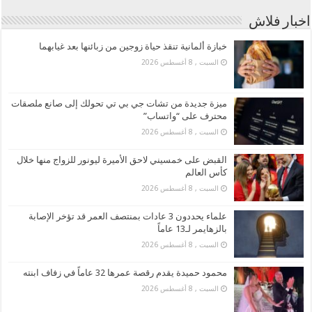
اخبار فلاش
خبازة ألمانية تنقذ حياة زوجين من زبائنها بعد غيابهما
السبت , 8 أغسطس 2026
ميزة جديدة من تشات جي بي تي تحولك إلى صانع ملصقات
محترف على “واتساب”
السبت , 8 أغسطس 2026
القبض على خمسيني لاحق الأميرة ليونور للزواج منها خلال
كأس العالم
السبت , 8 أغسطس 2026
علماء يحددون 3 عادات بمنتصف العمر قد تؤخر الإصابة
بالزهايمر لـ13 عاماً
السبت , 8 أغسطس 2026
محمود حميدة يقدم رقصة عمرها 32 عاماً في زفاف ابنته
السبت , 8 أغسطس 2026