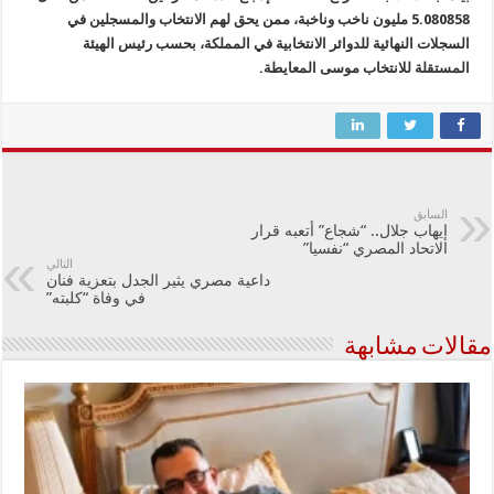
5.080858 مليون ناخب وناخبة، ممن يحق لهم الانتخاب والمسجلين في
السجلات النهائية للدوائر الانتخابية في المملكة، بحسب رئيس الهيئة
المستقلة للانتخاب موسى المعايطة.
السابق
إيهاب جلال.. “شجاع” أتعبه قرار
الاتحاد المصري “نفسيا”
التالي
داعية مصري يثير الجدل بتعزية فنان
في وفاة “كلبته”
مقالات مشابهة