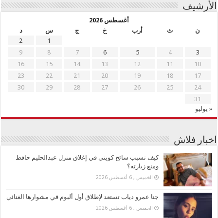
الأرشيف
أغسطس 2026
ن
ث
أرب
خ
ج
س
د
2
1
9
8
7
6
5
4
3
16
15
14
13
12
11
10
23
22
21
20
19
18
17
30
29
28
27
26
25
24
31
« يوليو
اخبار فلاش
كيف تسبب سائح كويتي في إغلاق منزل عبدالحليم حافظ
ومنع زيارته؟
الخميس , 6 أغسطس 2026
جنا عمرو دياب تستعد لإطلاق أول ألبوم في مشوارها الغنائي
الخميس , 6 أغسطس 2026