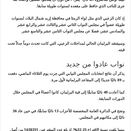
جرى للنائب الذي حافظ على مقعده لسنوات طويلة سابقا.
إذ كان الزعبي الذي مثل لواء الرمثا في محافظة إربد شمال البلاد، لسنوات
طويلة عضواً في مجلس النواب الثاني عشر والثالث عشر والرابع عشر
والسادس عشر، فضلا عن مجلس النواب الثامن عشر والتاسع عشر.
وسيفتقد البرلمان الحالي لمداخلات الزعبي، التي كانت تحدث دوماً جدلاً تحت
قبته.
نواب عادوا من جديد
يذكر أن نتائج انتخابات المجلس النيابي التي جرت يوم الثلاثاء الماضي، دفعت
بـ 89 نائبًا جديدًا إلى المقاعد البرلمانية لأول مرة.
كما أعادت 49 نائبًا سابقًا إلى قبة البرلمان، كانوا أعضاءً في المجلس خلال
الدورات السابقة.
ونجح في الدائرة العامة المخصصة للأحزاب 13 نائبًا سابقًا، في حين عاد 36
نائبًا إلى مكاتبهم في المجلس.
بينما بلغت نسبة الاقتراع 32.25%؛ إذ بلغ عدد المقترعين 1638351 من أصل