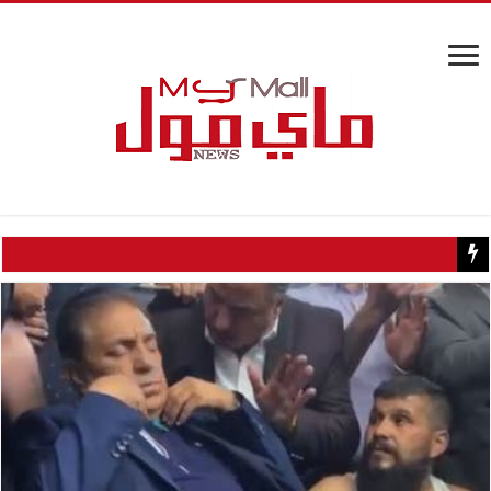
كيف تسبب سائح كويتي في إغلاق منزل عبدالحليم حافظ ومنع زيارته