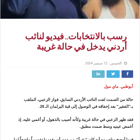
رسب بالانتخابات.. فيديو لنائب
أردني يدخل في حالة غريبة
الخميس , 12 سبتمبر 2024
أبوظبي. ماي مول
حالة من الصمت لفت النائب الأردني السابق، فواز الزعبي، الملقب
بـ”الفقير” بعد إخفاقه في الوصول إلى قبة البرلمان الـ 20.
فقد ظهر الزعبي في حالة غريبة وكأنه أصيب بالذهول، أو أغمي عليه، إذ
أغمض عينيه وسط صمت مطبق.
فيما أوضح مناصروه أنه كان “يقرأ”، من دون أن يقدموا تفسيراً واضحاً لما