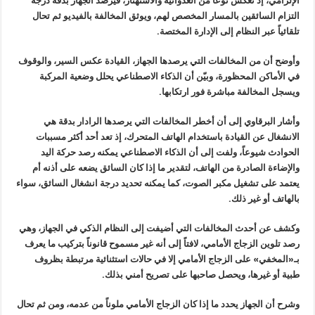
الإلزامي، إذ تعكس نوعاً من العدوانية والاستهتار، فيرصد الجهاز بدقة درجة
التزام السائقين بالمسار المخصص لهم، ويوثق المخالفة بالفيديو ثم تحال
تلقائياً عبر النظام إلى الإدارة المختصة.
وأوضح أن من المخالفات التي يرصدها الجهاز، القيادة عكس السير، والوقوف
في الأماكن المحظورة، وبيّن أن الذكاء الاصطناعي يحلل وضعية المركبة
ويسجل المخالفة مباشرة فور ارتكابها.
وأشار البرقاوي إلى أن أخطر المخالفات التي يرصدها الرادار بدقة هي
الانشغال عن القيادة باستخدام الهاتف المتحرك، إذ تعد أحد أكثر مسببات
الحوادث شيوعاً، ولفت إلى أن الذكاء الاصطناعي يمكنه رصد حركة اليد
والإضاءة الصادرة من الهاتف، لتقدير ما إذا كان السائق يضعه على أذنه أم
يعتمد على تشغيل مكبر الصوت، كما يمكنه تحديد درجة انشغال السائق، سواء
بالهاتف أو غير ذلك.
وكشف عن أحدث المخالفات التي أضيفت إلى النظام الذكي في الجهاز، وهي
رصد تلوين الزجاج الأمامي، لافتاً إلى أنه غير مسموح قانوناً بتركيب ما يعرف
بـ«المخفي» على الزجاج الأمامي إلا في حالات استثنائية مرتبطة بظروف
طبية أو غيرها، ويحصل صاحبها على تصريح أمني بذلك.
وشرح أن الجهاز يحدد ما إذا كان الزجاج الأمامي ملوناً من عدمه، ومن ثم تحال