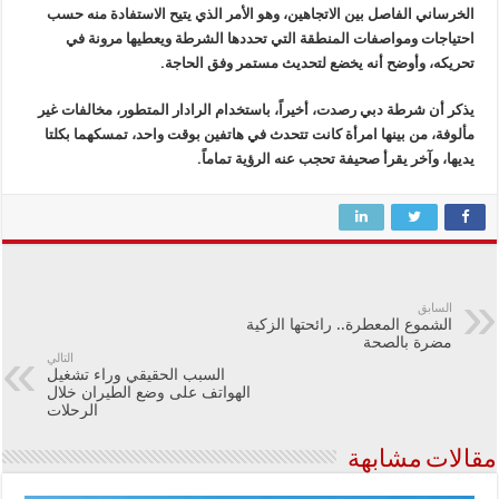
الخرساني الفاصل بين الاتجاهين، وهو الأمر الذي يتيح الاستفادة منه حسب
احتياجات ومواصفات المنطقة التي تحددها الشرطة ويعطيها مرونة في
تحريكه، وأوضح أنه يخضع لتحديث مستمر وفق الحاجة.
يذكر أن شرطة دبي رصدت، أخيراً، باستخدام الرادار المتطور، مخالفات غير
مألوفة، من بينها امرأة كانت تتحدث في هاتفين بوقت واحد، تمسكهما بكلتا
يديها، وآخر يقرأ صحيفة تحجب عنه الرؤية تماماً.
السابق
الشموع المعطرة.. رائحتها الزكية
مضرة بالصحة
التالي
السبب الحقيقي وراء تشغيل
الهواتف على وضع الطيران خلال
الرحلات
مقالات مشابهة