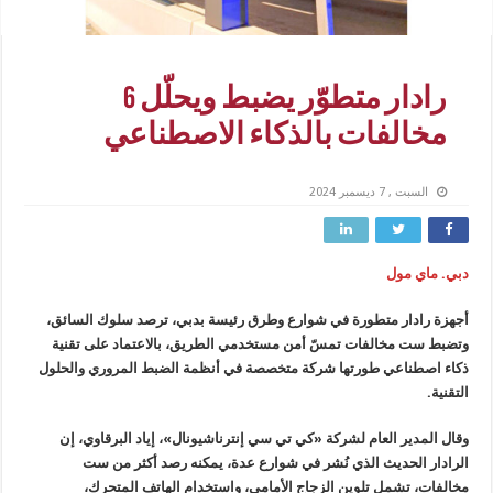
رادار متطوّر يضبط ويحلّل 6
مخالفات بالذكاء الاصطناعي
السبت , 7 ديسمبر 2024
دبي. ماي مول
أجهزة رادار متطورة في شوارع وطرق رئيسة بدبي، ترصد سلوك السائق،
وتضبط ست مخالفات تمسّ أمن مستخدمي الطريق، بالاعتماد على تقنية
ذكاء اصطناعي طورتها شركة متخصصة في أنظمة الضبط المروري والحلول
التقنية.
وقال المدير العام لشركة «كي تي سي إنترناشيونال»، إياد البرقاوي، إن
الرادار الحديث الذي نُشر في شوارع عدة، يمكنه رصد أكثر من ست
مخالفات، تشمل تلوين الزجاج الأمامي، واستخدام الهاتف المتحرك،