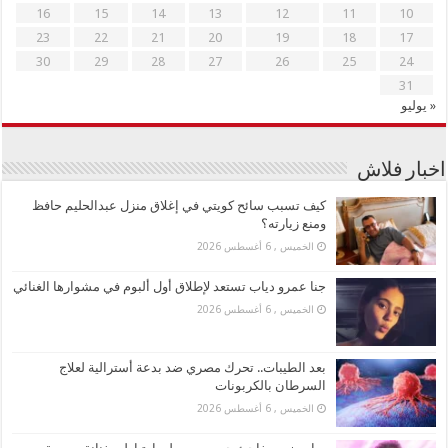
16
15
14
13
12
11
10
23
22
21
20
19
18
17
30
29
28
27
26
25
24
31
« يوليو
اخبار فلاش
كيف تسبب سائح كويتي في إغلاق منزل عبدالحليم حافظ
ومنع زيارته؟
الخميس , 6 أغسطس 2026
جنا عمرو دياب تستعد لإطلاق أول ألبوم في مشوارها الغنائي
الخميس , 6 أغسطس 2026
بعد الطيبات.. تحرك مصري ضد بدعة أسترالية لعلاج
السرطان بالكربونات
الخميس , 6 أغسطس 2026