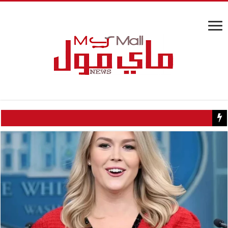
كيف تسبب سائح كويتي في إغلاق منزل عبدالحليم حافظ ومنع زيارته