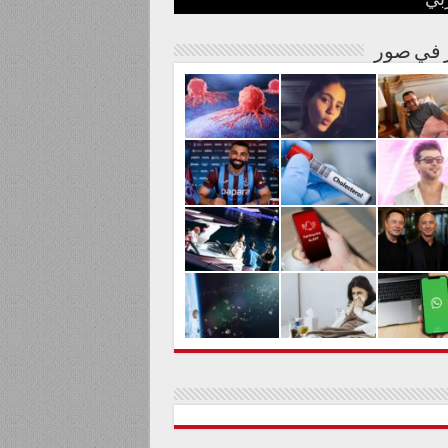
بي
نة مصرية
شوارها الغنائي
م من المواد السامة
لحليم حافظ ومنع زيارته؟
الية لعلاج السرطان بالكربونات
ر في صور