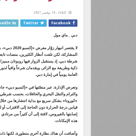
الثلاثاء , 16 نوفمبر 2021
kedIn
Twitter
Facebook
دبي _ ماي مول
لا يقتصر انب
المشاركة، لكن تلفت أنظار الكثيرين، منصات تابعة
شرطة دبي، إذ يستقبل الزوار فيها روبوتان ممي
ذكية وطريفة مع الزائر، ويقدمان شرحاً وافياً لد
العامة يومياً في إمارة دبي.
وتعرض الإدارة، عبر منصّتها في «إكسبو دبي» جانب
والترام والنقل البحري والحافلات، بحسب شرطي أ
«كورونا» بشكل سريع مع بداية انتشارها من خلال ا
قياس درجة الحرارة دون الحاجة إلى الاقتراب أو 
إصابتها بالفيروس، لافتة إلى أن كثيراً من مرتادي
هذه الإمكانات.
وأضافت أن هناك نظارة أخرى متطورة، لكنها ذات خص