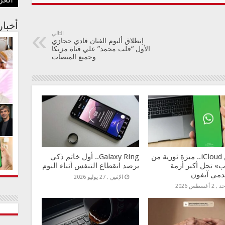
العر
بفنا
في م
الجس
عبدا
أستر
أخبا
التالي
إنطلاق ألبوم الفنان فادي حجازي
الأول “قلب محمد” علي قناة مزيكا
وجميع المنصات
بدلاً من iCloud.. ميزة ثورية من
Galaxy Ring.. أول خاتم ذكي
» تحل أكبر أزمة
يرصد انقطاع التنفس أثناء النوم
مي آيفون
الإثنين , 27 يوليو 2026
 2 أغسطس 2026