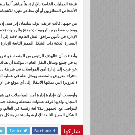
غرفة العمليات الخاصة بالإدارة، بثاً مباشراً لم
الأشخاص المطلوبين أو أي مظاهر مثيرة للاشتباه.
من جهتها، قالت عريف، نوف سليمان إبراهيم، إن «هن
ويعجب معظمهم بالروبوت (حمدة) والروبوت (حمد)،
الإدارة في تأمين مرافق النقل العام»، لافتة إلى
السيارة الذكية ذات الشكل المميز التابعة للإدارة.
وأضافت أن «الهدف الرئيس من المنصة، هو تعريف 
به في جميع وسائل النقل العام»، مؤكدة أن هناك
عن قرب إلى إدارة أمن المواصلات في شرطة دبي و
«تترا» معروض بالمنصة، ويمثل نقلة في عملية ا
(الدرونز) التي يمكنها الانتقال إلى أي موقع في الإم
وأوضحت أن «إدارة إدارة أمن المواصلات في شرطة
المجال، ولديها غرفة عمليات مستقلة ومحطة حمدان
للتواصل مع الجمهور بـ12 لغة 
الشكل المميز التابعة للإدارة، وتُستخدم بشكل جزئ
Twitter
Facebook
شاركها