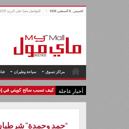
للتواصل معنا على البريد الالكتروني lnews.com
الخميس , 6 أغسطس 2026
مراكز تسوق
سياحة وطيران
فنا
كيف تسبب سائح كويتي في إغل
أخبار عاجلة
“حمد وحمدة” شرطيان “آ