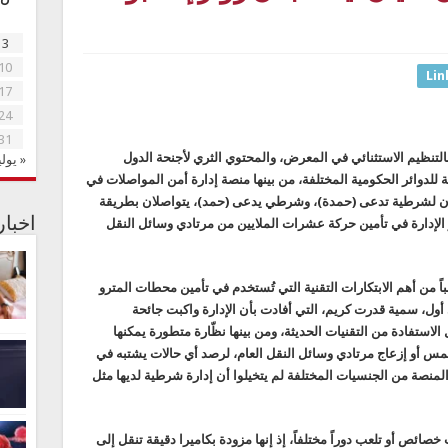
3
10
Lin
17
24
31
هار زوّار معرض «إكسبو 2020 دبي»، بالتنظيم الاستثنائي في المعرض، والمحتوي الثري لأجنحة الدول
« يولي
 للدوائر الحكومية المختلفة، من بينها منصة إدارة أمن المواصلات في
زان لشرطية تدعى (حمدة)، وشرطي يدعى (حمد)، يتواصلان بطريقة
اخبا
ور الإدارة في تأمين حركة عشرات الملايين من مرتادي وسائل النقل
اً من أهم الابتكارات التقنية التي تُستخدم في تأمين محطات المترو
ول، سمية قدرت كريم، التي أفادت بأن الإدارة واكبت جائحة
لاستفادة من التقنيات الحديثة، ومن بينها نظّارة متطورة يمكنها
لمس أو إزعاج مرتادي وسائل النقل العام، لرصد أي حالات يشتبه في
 المنصة من الجنسيات المختلفة لم يتخيلوا أن إدارة شرطية لديها مثل
ائص أو تلعب دوراً مختلفاً، إذ إنها مزودة بكاميرا دقيقة تنقل إلى