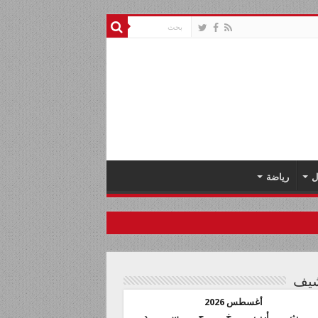
ل
رياضة
شيف
أغسطس 2026
ث
أرب
خ
ج
س
د