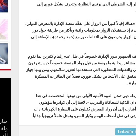
ا ينظر إليه الشرطي الذي يرتدي النظارة، وتتعرف بشكل فوري إلى
اك إقبالاً كبيراً من الزوار على تفقّد منصة الإدارة بالمعرض الدولي،
 إذ يستقبلان الزوار بمعلومات وافية وبأكثر من طريقة حول دور
 أن الزوار يحرصون على التقاط صور مع (حمد وحمدة)، بالإضافة إلى
الجمهور بدور الإدارة، خصوصاً في ظل عدم إلمام كثيرين بما تقوم
 مشاعر إيجابية ملموسة من قبل رواد المنصة، خصوصاً حين يتعرفون
التقنيات المتطورة التي تستخدمها لتعزيز سلامتهم، ومن بينها جهاز
لتدقيق على الأشخاص بشكل فوري، فضلاً عن الطائرات المسيّرة
ارة .
 دبي تمثل القوة الأمنية الأولى من نوعها المتخصصة في هذا
 الذكية للمحاكاة والتدريب»، لافتة إلى أن كوادرها مؤهلون
رئيسة في العالم. وأشارت إلى أن رواد المعرض يُقبلون على السيارة الكهربائية ذات
ي في نقل أصحاب الهمم وكبار السن، وتمثل عاملاً ترويجياً جذاباً.
مبار
بعد 
جنا 
ولفر
كيف 
سامو
مفاج
LinkedIn