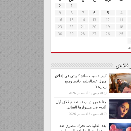
2
1
9
8
7
6
5
4
16
15
14
13
12
11
23
22
21
20
19
18
30
29
28
27
26
25
و
ر فلاش
كيف تسبب سائح كويتي في إغلاق
منزل عبدالحليم حافظ ومنع
زيارته؟
الخميس , 6 أغسطس 2026
جنا عمرو دياب تستعد لإطلاق أول
ألبوم في مشوارها الغنائي
الخميس , 6 أغسطس 2026
بعد الطيبات.. تحرك مصري ضد
بدعة أسترالية لعلاج السرطان