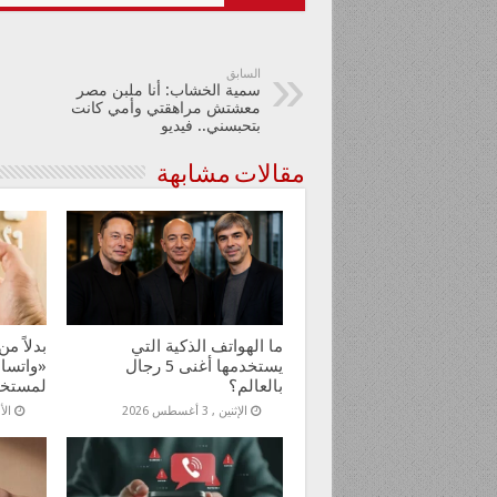
السابق
سمية الخشاب: أنا ملبن مصر
معشتش مراهقتي وأمي كانت
بتحبسني.. فيديو
مقالات مشابهة
ما الهواتف الذكية التي
يستخدمها أغنى 5 رجال
«واتساب
بالعالم؟
لمستخد
الإثنين , 3 أغسطس 2026
الأحد ,