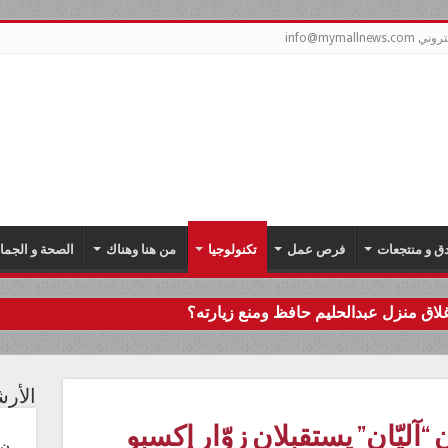
info@mymal
دق و منتجعات
فرص عمل
تكنولوجيا
من هنا وهناك
الصحة و الجما
اق منزل عبدالحليم حافظ ومنع زيارته؟
الأر
ليّان” يستقبلان زوّار إكسبو
ن