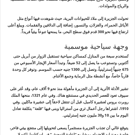
والرياح والمولدات.
تحولت الجزيرة إلى ملاذ للحيوانات البرية، حيث شوهدت فيها أنواع مثل
الأيائل الحمراء، والغزلان، والنسور، إضافة إلى الدلافين والفقمات. ويبلغ أعلى
ارتفاع فيها نحو 300 قدم فوق سطح البحر، ما يمنحها تنوعاً بيئياً فريداً.
وجهة سياحية موسمية
تُستخدم سبعة من المنازل كمساكن سياحية تستقبل الزوار من أبريل حتى
أكتوبر، وتستوعب ما يصل إلى 52 ضيفاً. وتبدأ أسعار الإيجار الأسبوعي من
675 جنيهاً إسترلينياً، وتصل إلى 1300 جنيه حسب الموسم. وتوفر كل وحدة
قارباً خاصاً، مع أنشطة مثل الرماية وجمع الأغنام.
تشير الأدلة الأثرية إلى أن الجزيرة مأهولة منذ نحو 9 آلاف عام، وقد عُثر على
سيوف تعود للعصر الحديدي في مستنقع هناك. وفي عام 1321، منحها الملك
روبرت بروس لعشيرة كامبل، قبل أن تنتقل لاحقاً إلى عشيرة ماكلين. وفي
1910، اشتراها رجل أعمال ثري من أستراليا وبنى فيها “قلعة” بتكلفة تعادل
اليوم ما بين 10 و30 مليون جنيه إسترليني.
يتوقع غالي أن تجذب الجزيرة مستثمراً يسعى لتحويلها إلى منتجع بيئي فاخر،
خاصة مع تزايد الاهتمام بمشاريع “إعادة التوحش” في اسكتلندا. لكنه لا