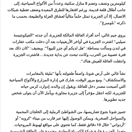
كيلومترين ونصف، وتضم 8 منازل سكنية، وعدداً من الأكواخ السياحية، إلى
جانب أطلال قلعة قديمة. ورغم افتقارها للطرق المعبدة وضعف تغطية شبكات
الاتصال، إلا أن الجزيرة تمثل حلماً مثالياً لعشاق العزلة والطبيعة، بحسب ما
ذكرته “بلومبرغ”.
يروي جيم غالي، أحد أفراد العائلة المالكة للجزيرة، أن جدته “الفيكونتيسة
سيلبي” اشترت الجزيرة في أواخر الأربعينيات بعد أن دخلت مكتب عقارات
في لندن وسألت ببساطة: “هل لديكم أي جزر للبيع؟”. ويضيف: “كان ذلك بعد
فترة عصيبة من الحرب، وكانت تبحث عن بداية جديدة… فاشترت الجزيرة
وانتقلت العائلة للعيش هناك”.
نشأ غالي على أرض شونا، واصفاً طفولته بأنها “مليئة بالمغامرات
والاستكشاف”. ومع مرور الوقت، شارك في إدارة المزارع والأكواخ السياحية
التي أصبحت مصدر دخل للعائلة. ويقول إن والده، إدوارد، كرس حياته
للجزيرة، لكنه انتقل مؤخراً إلى جزيرة مجاورة، ويأمل الآن أن يتولى شخص
جديد تطويرها.
تتميز شونا بتنوع تضاريسها، من الشواطئ الرملية إلى الخلجان المحمية
والسواحل الصخرية. ويمكن الوصول إليها عبر قارب من ميناء “كروبه” أو
“أردواني” خلال 10 دقائق فقط، كما تحتوي على مواقع لهبوط المروحيات.
وتعمل الجزيرة خارج شبكة الكهرباء الوطنية، معتمدة على الطاقة الشمسية