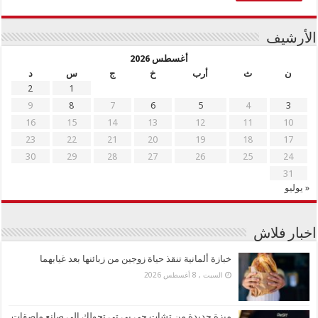
الأرشيف
أغسطس 2026
ن
ث
أرب
خ
ج
س
د
2
1
9
8
7
6
5
4
3
16
15
14
13
12
11
10
23
22
21
20
19
18
17
30
29
28
27
26
25
24
31
« يوليو
اخبار فلاش
خبازة ألمانية تنقذ حياة زوجين من زبائنها بعد غيابهما
السبت , 8 أغسطس 2026
ميزة جديدة من تشات جي بي تي تحولك إلى صانع ملصقات