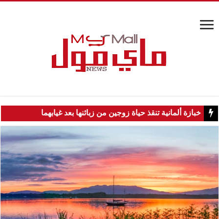
خبازة ألمانية تنقذ حياة زوجين من زبائنها بعد غيابهما