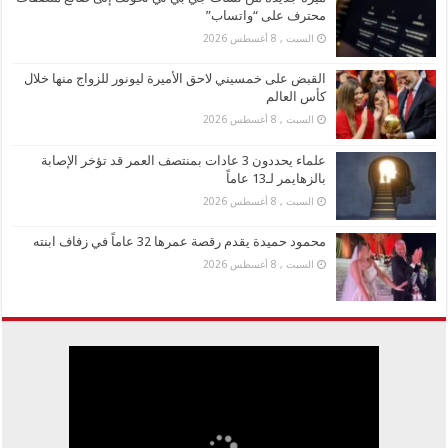
محترف على “واتساب”
السبت , 8 أغسطس 2026
القبض على خمسيني لاحق الأميرة ليونور للزواج منها خلال
كأس العالم
السبت , 8 أغسطس 2026
علماء يحددون 3 عادات بمنتصف العمر قد تؤخر الإصابة
بالزهايمر لـ13 عاماً
السبت , 8 أغسطس 2026
محمود حميدة يقدم رقصة عمرها 32 عاماً في زفاف ابنته
السبت , 8 أغسطس 2026