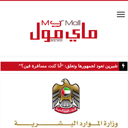
شيرين تعود لجمهورها وتعلق: “أنا كنت مسافرة فين؟”