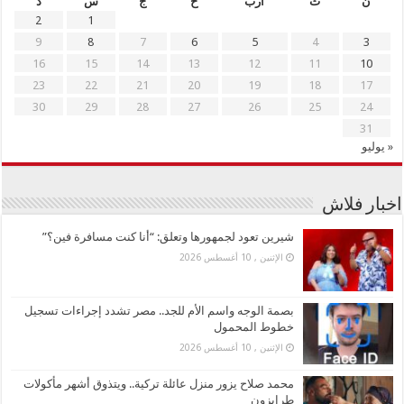
ن
ث
أرب
خ
ج
س
د
2
1
9
8
7
6
5
4
3
16
15
14
13
12
11
10
23
22
21
20
19
18
17
30
29
28
27
26
25
24
31
« يوليو
اخبار فلاش
شيرين تعود لجمهورها وتعلق: “أنا كنت مسافرة فين؟”
الإثنين , 10 أغسطس 2026
بصمة الوجه واسم الأم للجد.. مصر تشدد إجراءات تسجيل
خطوط المحمول
الإثنين , 10 أغسطس 2026
محمد صلاح يزور منزل عائلة تركية.. ويتذوق أشهر مأكولات
طرابزون