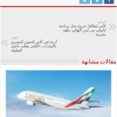
السابق
كأس إيطاليا: خروج مذل برباعية
لنابولي من ثُمن النهائي بنكهة
مغربية
التالي
أزمة في كأس السوبر المصري
بالإمارات.. الأهلي يطلب تأجيل
البطولة
مقالات مشابهة