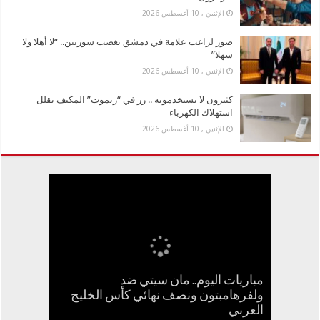
الإثنين , 10 أغسطس 2026
صور لراغب علامة في دمشق تغضب سوريين.. “لا أهلا ولا
سهلا”
الإثنين , 10 أغسطس 2026
كثيرون لا يستخدمونه .. زر في “ريموت” المكيف يقلل
استهلاك الكهرباء
الإثنين , 10 أغسطس 2026
مباريات اليوم.. مان سيتي ضد
محمد صلاح يزور منزل عائلة تركية..
صور لراغب علامة في دمشق تغضب
شيرين تعود لجمهورها وتعلق: “أنا كنت
ولفرهامبتون ونصف نهائي كأس الخليج
كثيرون لا يستخدمونه .. زر في “ريموت”
بصمة الوجه واسم الأم للجد.. مصر تشدد
العربي
مسافرة فين؟”
سوريين.. “لا أهلا ولا سهلا”
المكيف يقلل استهلاك الكهرباء
ويتذوق أشهر مأكولات طرابزون
إجراءات تسجيل خطوط المحمول