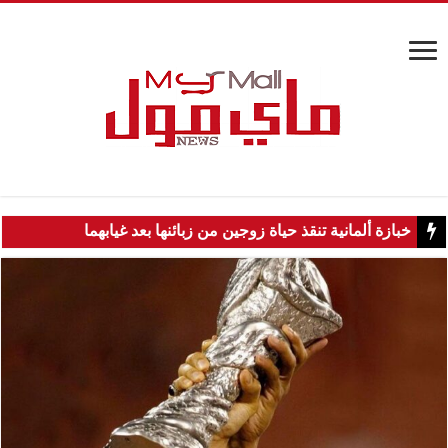
خبازة ألمانية تنقذ حياة زوجين من زبائنها بعد غيابهما