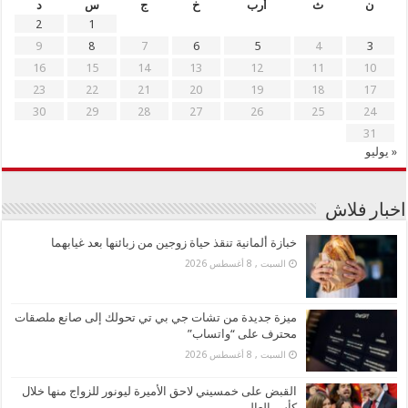
ن
ث
أرب
خ
ج
س
د
2
1
9
8
7
6
5
4
3
16
15
14
13
12
11
10
23
22
21
20
19
18
17
30
29
28
27
26
25
24
31
« يوليو
اخبار فلاش
خبازة ألمانية تنقذ حياة زوجين من زبائنها بعد غيابهما
السبت , 8 أغسطس 2026
ميزة جديدة من تشات جي بي تي تحولك إلى صانع ملصقات
محترف على “واتساب”
السبت , 8 أغسطس 2026
القبض على خمسيني لاحق الأميرة ليونور للزواج منها خلال
كأس العالم