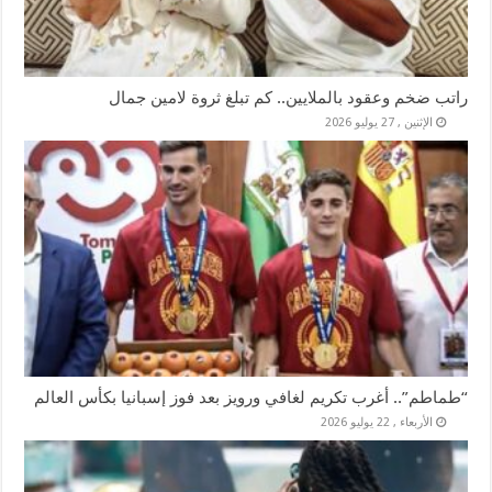
راتب ضخم وعقود بالملايين.. كم تبلغ ثروة لامين جمال
الإثنين , 27 يوليو 2026
“طماطم”.. أغرب تكريم لغافي ورويز بعد فوز إسبانيا بكأس العالم
الأربعاء , 22 يوليو 2026