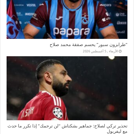
“طرابزون سبور” يحسم صفقة محمد صلاح
الأربعاء , 5 أغسطس 2026
تحذير تركي لصلاح: جماهير بشكتاش “لن ترحمك” إذا تكرر ما حدث
مع ليفربول