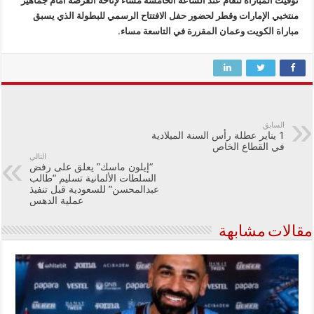
توقيت المباراة لتقام عند الساعة الخامسة مساءً لإتاحة الفرصة أمام جماهير
منتخبي الإمارات وقطر لحضور حفل الافتتاح الرسمي للبطولة الذي يسبق
مباراة الكويت وعمان المقررة في التاسعة مساء.
السابق
1 يناير عطلة رأس السنة الميلادية
في القطاع الخاص
التالي
“إيلون ماسك” يعلق على رفض
السلطات الألمانية تسليم “طالب
عبدالمحسن” للسعودية قبل تنفيذ
عملية الدهس
مقالات مشابهة