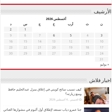
الأرشيف
أغسطس 2026
ن
ث
أرب
خ
ج
س
د
2
1
9
8
7
6
5
4
3
16
15
14
13
12
11
10
23
22
21
20
19
18
17
30
29
28
27
26
25
24
31
« يوليو
اخبار فلاش
كيف تسبب سائح كويتي في إغلاق منزل عبدالحليم حافظ
ومنع زيارته؟
الخميس , 6 أغسطس 2026
جنا عمرو دياب تستعد لإطلاق أول ألبوم في مشوارها الغنائي