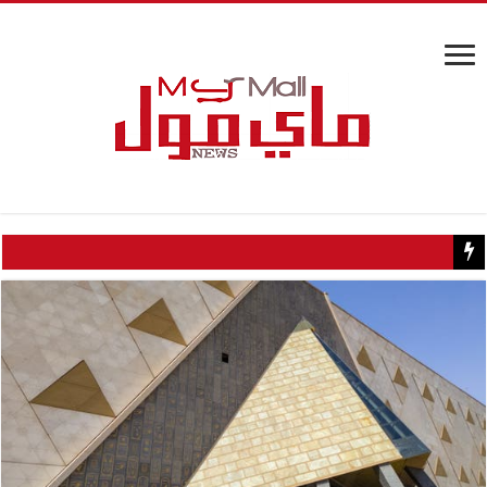
كيف تسبب سائح كويتي في إغلاق منزل عبدالحليم حافظ ومنع زيارته