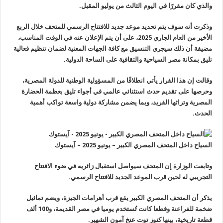
والذي كان مقررًا في اليوم الثالث من يوليو المقبل.
وذكرت أنه سوف يتم تحديد موعد جديد للافتتاح الرسمي للمتحف خلال الربع
الأخير من العام الجاري 2025، على أن يتم الإعلان عنه في الوقت المناسب،
مضيفة أن ذلك سيجري التنسيق مع كافة الجهات المعنية لضمان تنظيم فعالية
تليق بمكانة مصر السياحية والثقافية على الساحة الدولية.
وقالت إن هذا القرار يأتي انطلاقًا من المسؤولية الوطنية للدولة المصرية،
وحرصها على تقديم حدث استثنائي عالمي في أجواء تليق بعظمة الحضارة
المصرية وتراثها الفريد، وبما يضمن مشاركة دولية واسعة تواكب أهمية
الحدث.
السياح داخل المتحف المصري الكبير – يونيو 2025 – آيستوك
وتابعت الوزارة إن المتحف سيواصل استقبال زائريه في ضوء الافتتاح
التجريبي له لحين قرب الموعد الجديد للافتتاح الرسمي.
يذكر أن المتحف المصري الكبير يقع قرب أهرامات الجيزة، ويضم تماثيل
ضخمة للفراعنة وقطعا كانت تُستخدم يوميا في مصر القديمة، و100 ألف
قطعة تاريخية، بينها كنوز توت عنخ آمون الشهير.