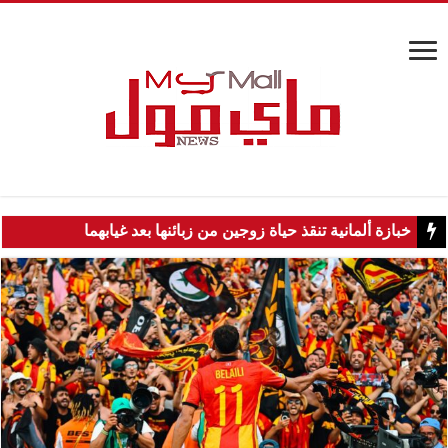
خبازة ألمانية تنقذ حياة زوجين من زبائنها بعد غيابهما