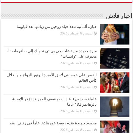
اخبار فلاش
خبازة ألمانية تنقذ حياة زوجين من زبائنها بعد غيابهما
السبت , 8 أغسطس 2026
ميزة جديدة من تشات جي بي تي تحولك إلى صانع ملصقات
محترف على “واتساب”
السبت , 8 أغسطس 2026
القبض على خمسيني لاحق الأميرة ليونور للزواج منها خلال
كأس العالم
السبت , 8 أغسطس 2026
علماء يحددون 3 عادات بمنتصف العمر قد تؤخر الإصابة
بالزهايمر لـ13 عاماً
السبت , 8 أغسطس 2026
محمود حميدة يقدم رقصة عمرها 32 عاماً في زفاف ابنته
السبت , 8 أغسطس 2026