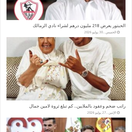
الحبتور يعرض 218 مليون درهم لشراء نادي الزمالك
الخميس , 30 يوليو 2026
راتب ضخم وعقود بالملايين.. كم تبلغ ثروة لامين جمال
الإثنين , 27 يوليو 2026