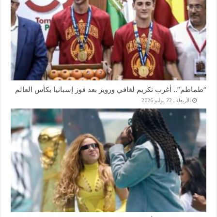
“طماطم”.. أغرب تكريم لغافي ورويز بعد فوز إسبانيا بكأس العالم
الأربعاء , 22 يوليو 2026