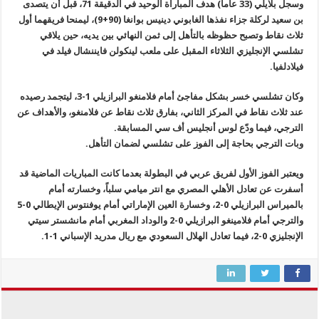
وسجل بلايلي (33 عاماً) هدف المباراة الوحيد في الدقيقة 71، قبل أن يتصدى
بن سعيد لركلة جزاء نفذها الغابوني دينيس بوانغا (90+9)، ليمنحا فريقهما أول
ثلاث نقاط وتصبح حظوظه بالتأهل إلى ثمن النهائي بين يديه، حين يلاقي
تشلسي الإنجليزي الثلاثاء المقبل على ملعب لينكولن فايننشال فيلد في
فيلادلفيا.
وكان تشلسي خسر بشكل مفاجئ أمام فلامنغو البرازيلي 1-3، ليتجمد رصيده
عند ثلاث نقاط في المركز الثاني، بفارق ثلاث نقاط عن فلامنغو، والأهداف عن
الترجي، فيما ودّع لوس أنجليس أف سي المسابقة.
وبات الترجي بحاجة إلى الفوز على تشلسي لضمان التأهل.
ويعتبر الفوز الأول لفريق عربي في البطولة بعدما كانت المباريات الماضية قد
أسفرت عن تعادل الأهلي المصري مع انتر ميامي سلباً، وخسارته أمام
بالميراس البرازيلي 0-2، وخسارة العين الإماراتي أمام يوفنتوس الإيطالي 0-5
والترجي أمام فلامينغو البرازيلي 0-2 والوداد المغربي أمام مانشستر سيتي
الإنجليزي 0-2، فيما تعادل الهلال السعودي مع ريال مدريد الإسباني 1-1.