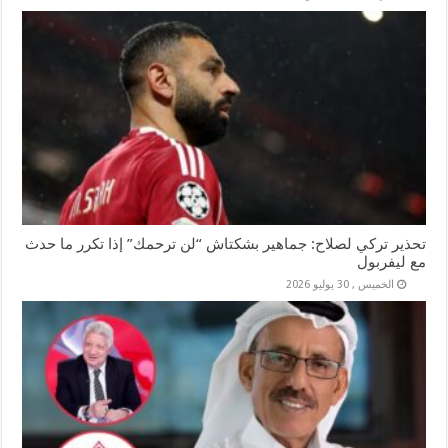
تحذير تركي لصلاح: جماهير بشكتاش “لن ترحمك” إذا تكرر ما حدث
مع ليفربول
الخميس , 30 يوليو 2026