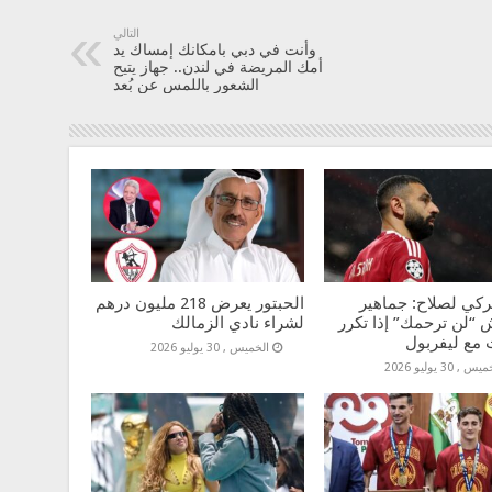
التالي
وأنت في دبي بامكانك إمساك يد
أمك المريضة في لندن.. جهاز يتيح
الشعور باللمس عن بُعد
ركي لصلاح: جماهير
الحبتور يعرض 218 مليون درهم
 “لن ترحمك” إذا تكرر
لشراء نادي الزمالك
 مع ليفربول
الخميس , 30 يوليو 2026
س , 30 يوليو 2026