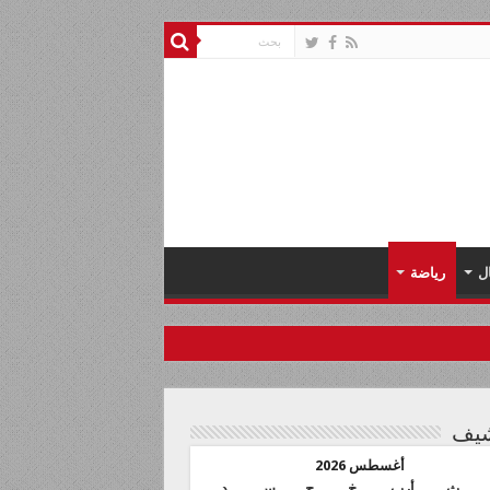
ل
رياضة
شيف
أغسطس 2026
ث
أرب
خ
ج
س
د