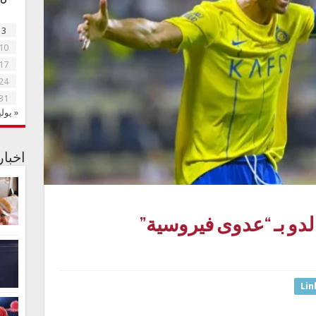
3
10
17
24
31
« يولي
اخبا
لدو بـ “عدوى فيروسية”
Lin