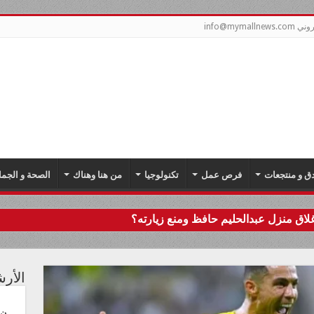
info@mym
دق و منتجعات
فرص عمل
تكنولوجيا
من هنا وهناك
الصحة و الجما
اق منزل عبدالحليم حافظ ومنع زيارته؟
الأر
ن