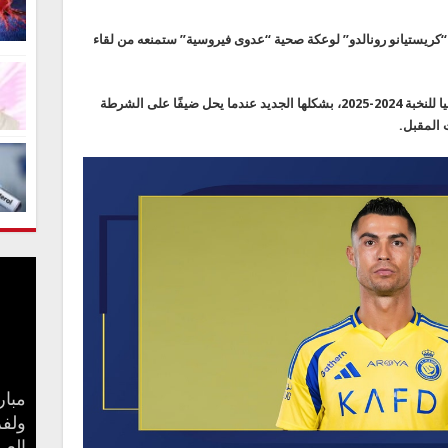
د الفريق “كريستيانو رونالدو” لوعكة صحية “عدوى فيروسية” ستمنعه من لقاء
ويستعد النصر لبداية مشواره في بطولة دوري آسيا للنخبة 2024-2025، بشكلها الجديد عندما يحل ضيفًا على الشرطة
 المقبل.
مبار
بعد 
جنا 
ولفر
كيف 
سامو
مفاج