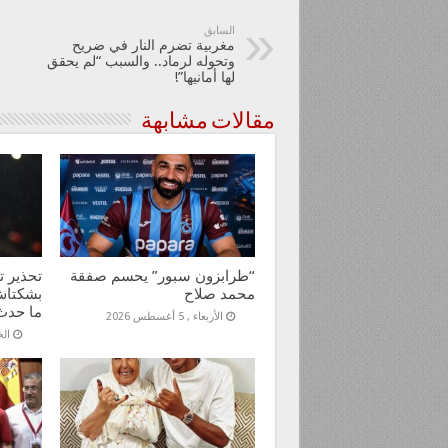
السابق
مغربية تضرم النار في ضريح
وتحوله لرماد.. والسبب “لم يحقق
لها أمانيها”!
مقالات مشابهة
“طرابزون سبور” يحسم صفقة
تحذير ت
محمد صلاح
بشكتاش
ما حدث
الأربعاء , 5 أغسطس 2026
الخمي