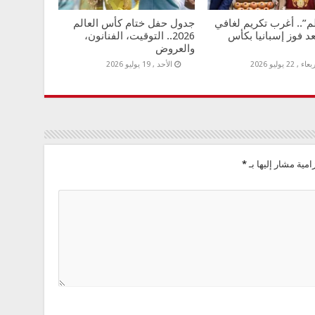
”.. أغرب تكريم لغافي
جدول حفل ختام كأس العالم
عد فوز إسبانيا بكأس
2026.. التوقيت، الفنانون،
والعروض
اء , 22 يوليو 2026
الأحد , 19 يوليو 2026
امية مشار إليها بـ
*