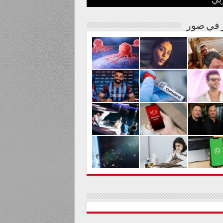
بي
نة مصرية
شوارها الغنائي
م من المواد السامة
لحليم حافظ ومنع زيارته؟
الية لعلاج السرطان بالكربونات
ر في صور