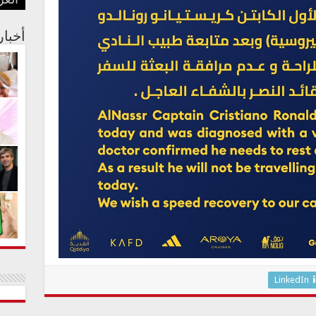
العر
بفنا
في م
الجس
عبدا
أستر
أخبا
LinkedIn