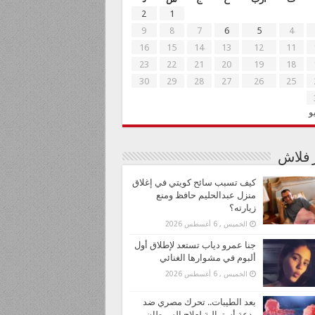
2
1
9
8
7
6
5
4
16
15
14
13
12
11
23
22
21
20
19
18
30
29
28
27
26
25
و
ر فلاش
كيف تسبب سائح كويتي في إغلاق
منزل عبدالحليم حافظ ومنع
زيارته؟
الخميس , 6 أغسطس 2026
جنا عمرو دياب تستعد لإطلاق أول
ألبوم في مشوارها الغنائي
الخميس , 6 أغسطس 2026
بعد الطيبات.. تحرك مصري ضد
بدعة أسترالية لعلاج السرطان