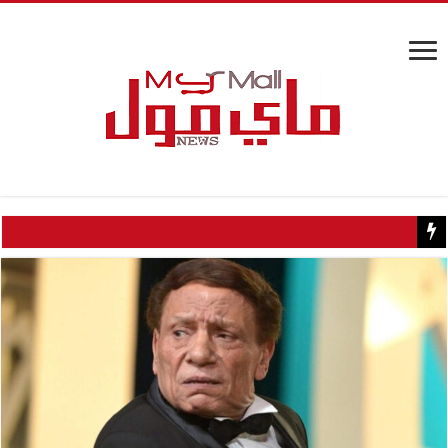
كيف تسبب سائح كويتي في إغلاق منزل عبدالحليم حافظ ومنع زيارته