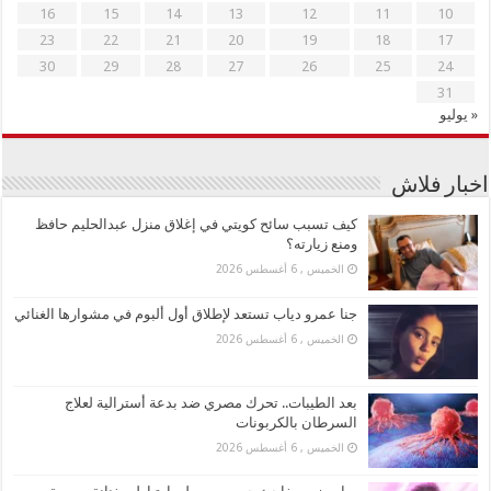
16
15
14
13
12
11
10
23
22
21
20
19
18
17
30
29
28
27
26
25
24
31
« يوليو
اخبار فلاش
كيف تسبب سائح كويتي في إغلاق منزل عبدالحليم حافظ
ومنع زيارته؟
الخميس , 6 أغسطس 2026
جنا عمرو دياب تستعد لإطلاق أول ألبوم في مشوارها الغنائي
الخميس , 6 أغسطس 2026
بعد الطيبات.. تحرك مصري ضد بدعة أسترالية لعلاج
السرطان بالكربونات
الخميس , 6 أغسطس 2026