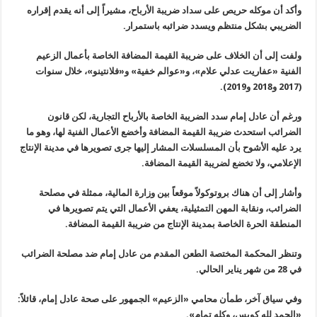
وأكد أن موكله حريص على سداد ضريبة الأرباح، مشيراً إلى أنه يقدم إقراره
الضريبي بشكل منتظم ويسدد ضرائبه باستمرار.
ولفت إلى أن الخلاف على ضريبة القيمة المضافة الخاصة بأعمال الزعيم
الفنية «عفاريت عدلي علام»، و«عوالم خفية» و«فلانتينو»، خلال سنوات
(2017 و2018 و2019).
ورغم أن عادل إمام سدد الضريبة الخاصة بالأرباح التجارية، لكن قانون
الضرائب استحدث ضريبة القيمة المضافة وأخضع الأعمال الفنية لها، وهو ما
يرد عليه الأشوح بأن المسلسلات المشار إليها جرى تصويرها في مدينة الإنتاج
الإعلامي، ولا تخضع لضريبة القيمة المضافة.
وأشار إلى أن هناك بروتوكولاً موقعاً بين وزارة المالية، ممثلة في مصلحة
الضرائب، ونقابة المهن التمثيلية، يعفي الأعمال التي يتم تصويرها في
المنطقة الحرة الخاصة بمدينة الإنتاج من ضريبة القيمة المضافة.
وتنظر المحكمة المختصة الطعن المقدم من عادل إمام ضد مصلحة الضرائب
في 28 من شهر يناير الحالي.
وفي سياق آخر، طمأن محامي «الزعيم» الجمهور على صحة عادل إمام، قائلاً:
«الحمد لله كويس، وكله تمام».