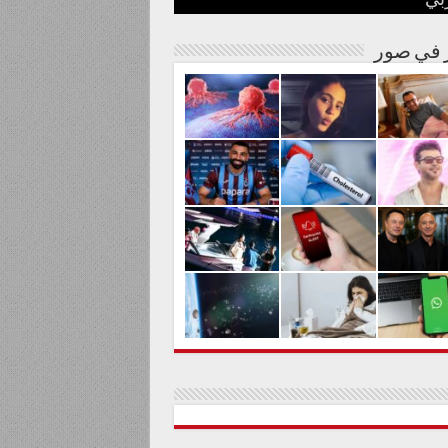
بي
نة مصرية
شوارها الغنائي
م من المواد السامة
لحليم حافظ ومنع زيارته؟
الية لعلاج السرطان بالكربونات
ر في صور