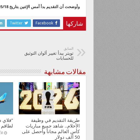
وأوضحت أن التقديم بدأ أمس الإثنين بتاريخ 1444/05/18هـ الموافق 2022/12/12
Twitter
Facebook
شاركها
السابق
تويتر يبدأ تغيير ألوان التوثيق
للحسابات
مقالات مشابهة
طريقة التقديم في وظيفة
“فلاي د
الأحلام.. شاهد جميع مباريات
لطاقم ا
كأس العالم مجاناً وأحصل على
الأحد ,
50 ألف دولار