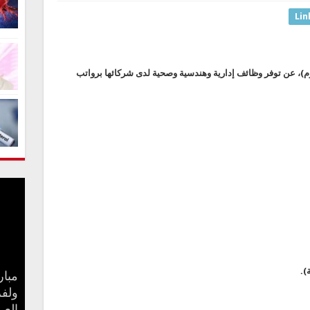
Lin
م)، عن توفر وظائف إدارية وهندسية وصحية لدى شركائها برواتب
).
مبار
بعد 
جنا 
ولفر
كيف 
سامو
مفاج