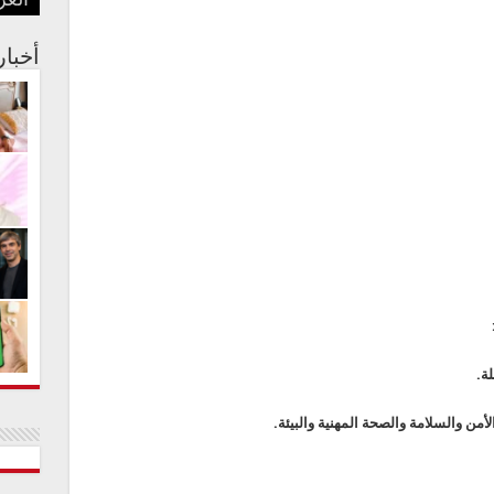
العر
بفنا
في م
الجس
عبدا
أستر
أخبا
ة.