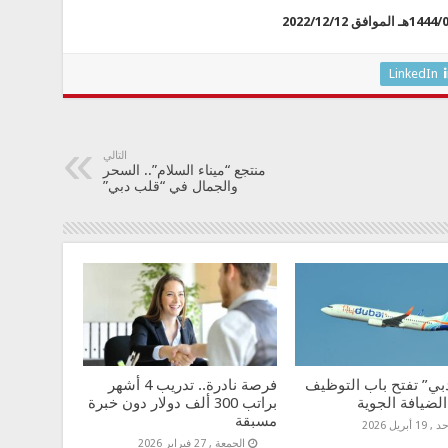
LinkedIn
التالي
منتجع “ميناء السلام”.. السحر
والجمال في “قلب دبي”
بي” تفتح باب التوظيف
فرصة نادرة.. تدريب 4 أشهر
لضيافة الجوية
براتب 300 ألف دولار دون خبرة
مسبقة
 19 أبريل 2026
الجمعة , 27 فبراير 2026