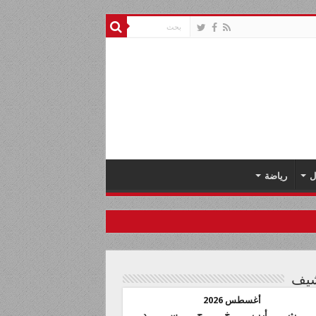
ل
رياضة
شيف
أغسطس 2026
ث
أرب
خ
ج
س
د