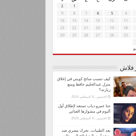
2
1
9
8
7
6
5
4
16
15
14
13
12
11
23
22
21
20
19
18
30
29
28
27
26
25
و
ر فلاش
كيف تسبب سائح كويتي في إغلاق
منزل عبدالحليم حافظ ومنع
زيارته؟
الخميس , 6 أغسطس 2026
جنا عمرو دياب تستعد لإطلاق أول
ألبوم في مشوارها الغنائي
الخميس , 6 أغسطس 2026
بعد الطيبات.. تحرك مصري ضد
بدعة أسترالية لعلاج السرطان