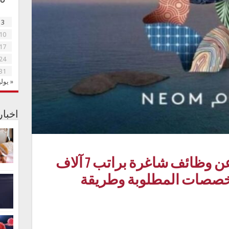
3
10
17
24
31
« يولي
اخبا
السعودية.. نيوم تعلن عن وظائف شاغرة براتب 7 آلاف
تخصصات المطلوبة وطريقة