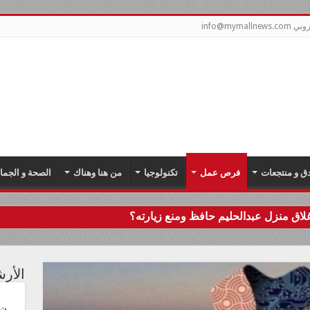
info@mym
دق و منتجعات
فرص عمل
تكنولوجيا
من هنا وهناك
الصحة و الجما
اق منزل عبدالحليم حافظ ومنع زيارته؟
الأر
ن