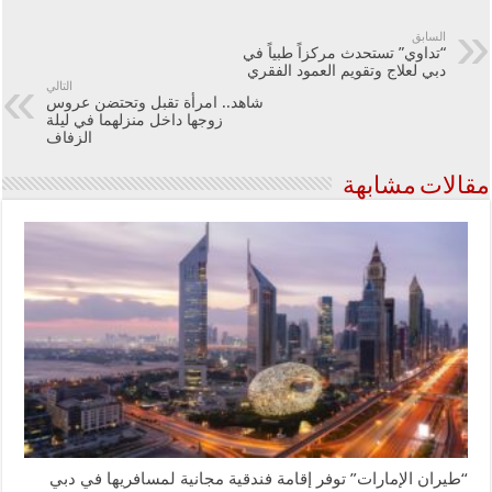
السابق
“تداوي” تستحدث مركزاً طبياً في
دبي لعلاج وتقويم العمود الفقري
التالي
شاهد.. امرأة تقبل وتحتضن عروس
زوجها داخل منزلهما في ليلة
الزفاف
مقالات مشابهة
“طيران الإمارات” توفر إقامة فندقية مجانية لمسافريها في دبي