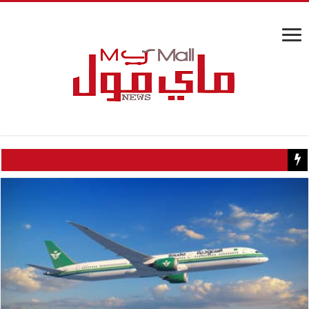
كيف تسبب سائح كويتي في إغلاق منزل عبدالحليم حافظ ومنع زيارته