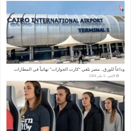
وداعاً للورق.. مصر تلغي “كارت الجوازات” نهائياً في المطارات
الإثنين , 5 يناير 2026