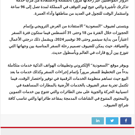
الزوّار المواصلين عبر رحلاتها مروراً بالمملكة والاستفادة من مزايا خدمة
تذكرتك تأشيرة والتي تتيح لهم التوقف في المملكة لمدة تصل إلى 96 ساعة
واستثمار الوقت للتجول في العديد من مناطقها وأداء العمرة.
ويتسنى لضيوف “السعودية” الاستفادة من العرض الترويجي وإتمام
الحجوزات خلال الفترة من 18 وحتى 31 أغسطس فيما ستكون فترة السفر
اعتباراً من بداية سبتمبر وحتى 30 نوفمبر 2024، ويشمل ذلك درجتي الأعمال
والضيافة، حيث يمكن للضيوف تصميم رحلة السفر المناسبة بين وجهاتها التي
تتوزع بين أربع قارات في العالم وبأسطول حديث.
ويوفر موقع “السعودية” الإلكتروني وتطبيقات الهواتف الذكية خدمات متكاملة
بدءاً من التخطيط للسفر مروراً بإتمام إجراءات السفر وكذلك خدمات ما بعد
البيع حيث تساهم منظومة الخدمات الرقمية في توفير واختصار الوقت، فيما
تكتمل تجربة سفر الضيوف بالخدمات الأرضية بالمطارات المساهمة في
انسيابية الحركة والجوية على متن الطائرات والتي تتنوع بين خدمات التموين
والمحتوى المتنوع في الشاشات المدمجة بمقاعد طائراتها والتي تناسب كافة
شرائح الضيوف.