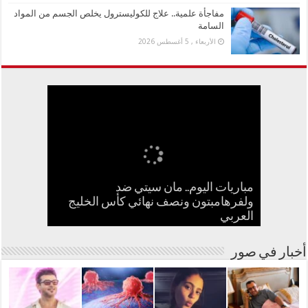
مفاجأة علمية.. علاج للكوليسترول يخلص الجسم من المواد
السامة
الأربعاء , 5 أغسطس 2026
مباريات اليوم.. مان سيتي ضد
بعد الطيبات.. تحرك مصري ضد بدعة
جنا عمرو دياب تستعد لإطلاق أول ألبوم
ولفرهامبتون ونصف نهائي كأس الخليج
كيف تسبب سائح كويتي في إغلاق منزل
سامو زين يفاجئ جمهوره ويعلن ارتباطه
مفاجأة علمية.. علاج للكوليسترول يخلص
العربي
بفنانة مصرية
في مشوارها الغنائي
الجسم من المواد السامة
عبدالحليم حافظ ومنع زيارته؟
أسترالية لعلاج السرطان بالكربونات
أخبار في صور