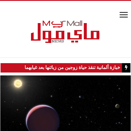
خبازة ألمانية تنقذ حياة زوجين من زبائنها بعد غيابهما