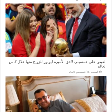
القبض على خمسيني لاحق الأميرة ليونور للزواج منها خلال كأس
العالم
السبت , 8 أغسطس 2026