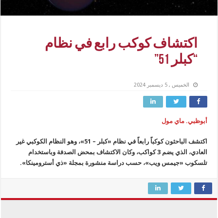
اكتشاف كوكب رابع في نظام
“كبلر 51”
الخميس , 5 ديسمبر 2024
أبوظبي. ماي مول
اكتشف الباحثون كوكباً رابعاً في نظام «كبلر – 51»، وهو النظام الكوكبي غير
العادي، الذي يضم 3 كواكب، وكان الاكتشاف بمحض الصدفة وباستخدام
تلسكوب «جيمس ويب»، حسب دراسة منشورة بمجلة «ذي أسترومينكا».