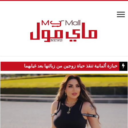
خبازة ألمانية تنقذ حياة زوجين من زبائنها بعد غيابهما