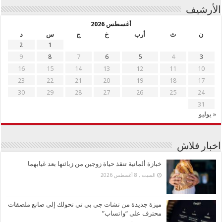
الأرشيف
أغسطس 2026
ن
ث
أرب
خ
ج
س
د
2
1
9
8
7
6
5
4
3
16
15
14
13
12
11
10
23
22
21
20
19
18
17
30
29
28
27
26
25
24
31
« يوليو
اخبار فلاش
خبازة ألمانية تنقذ حياة زوجين من زبائنها بعد غيابهما
السبت , 8 أغسطس 2026
ميزة جديدة من تشات جي بي تي تحولك إلى صانع ملصقات
محترف على “واتساب”