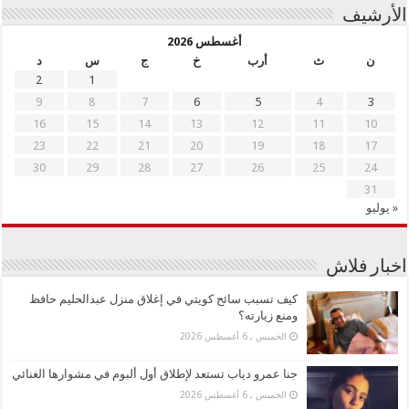
الأرشيف
أغسطس 2026
ن
ث
أرب
خ
ج
س
د
2
1
9
8
7
6
5
4
3
16
15
14
13
12
11
10
23
22
21
20
19
18
17
30
29
28
27
26
25
24
31
« يوليو
اخبار فلاش
كيف تسبب سائح كويتي في إغلاق منزل عبدالحليم حافظ
ومنع زيارته؟
الخميس , 6 أغسطس 2026
جنا عمرو دياب تستعد لإطلاق أول ألبوم في مشوارها الغنائي
الخميس , 6 أغسطس 2026