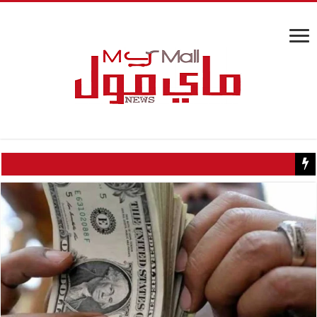
كيف تسبب سائح كويتي في إغلاق منزل عبدالحليم حافظ ومنع زيارته