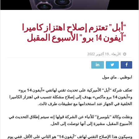
“أبل” تعتزم إصلاح اهتزاز كاميرا
“آيفون 14 برو” الأسبوع المقبل
الأربعاء , 19 أكتوبر 2022
ابوظبي . ماي مول
تعكف شركة “أبل” الأميركية على تحديث تقني لهاتفي «آيفون 14 برو»
و«آيفون 14 برو ماكس» يهدف إلى إصلاح مشكلة تتسبب في اهتزاز الكاميرا
الخلفية في الجهاز عند استخدامها مع تطبيقات طرف ثالث.
ونقلت وكالة “بلومبرغ” للأنباء عن الشركة قولها إنه سيتم إطلاق التحديث في
الأسبوع المقبل، مشيرة إلى أنها توصلت إلى الحل.
وسيكون هذا الإصلاح التقني لهاتف “آيفون 14” هو الثاني على الأقل. ففي يوم