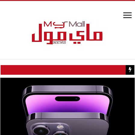
كيف تسبب سائح كويتي في إغلاق منزل عبدالحليم حافظ ومنع زيارته