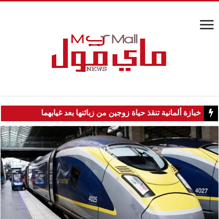
خبازة ألمانية تنقذ حياة زوجين من زبائنها بعد غيابهما