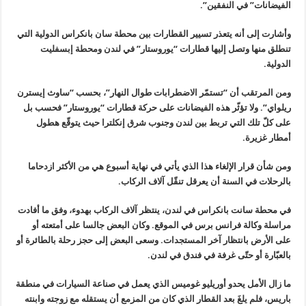
الفيضانات” في النفقين”.
وأشارت إلى أنه يتعذر تسيير القطارات بين محطة سان بانكراس الدولية التي
تنطلق منها وتصل إليها قطارات “يوروستار” في لندن ومحطة إبسفليت
الدولية.
ومن المرتقب أن “تستمّر الاضطرابات طوال النهار”، بحسب “ساوث إيسترن
ريلواي”. ولا تؤثّر هذه الفيضانات على حركة قطارات “يوروستار” فحسب بل
على كلّ تلك التي تربط بين لندن وجنوب شرق إنكلترا حيث يتوقّع هطول
أمطار غزيرة.
ومن شأن قرار الإلغاء هذا الذي يأتي في نهاية أسبوع هي من الأكثر ازدحاما
بالرحلات في السنة أن يعرقل تنقّل آلاف الركاب.
في محطة سانت بانكراس في لندن، ينتظر آلاف الركاب بهدوء، وفق ما أفادت
مراسلة وكالة فرانس برس في الموقع. وكان البعض جالسا على أمتعته أو
على الأرض بانتظار آخر المستجدات. وسعى البعض إلى حجز رحلة بالطائرة أو
بالعبّارة أو حتّى غرفة في فندق في لندن.
ما زال الأمل يحدو أوريليو غوميس الذي يعمل في صناعة السيارات في منطقة
باريس، فلم يلغَ بعد القطار الذي كان من المزمع أن يستقله مع زوجته وابنته