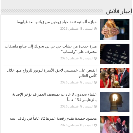
اخبار فلاش
خبازة ألمانية تنقذ حياة زوجين من زبائنها بعد غيابهما
السبت , 8 أغسطس 2026
ميزة جديدة من تشات جي بي تي تحولك إلى صانع ملصقات
محترف على “واتساب”
السبت , 8 أغسطس 2026
القبض على خمسيني لاحق الأميرة ليونور للزواج منها خلال
كأس العالم
السبت , 8 أغسطس 2026
علماء يحددون 3 عادات بمنتصف العمر قد تؤخر الإصابة
بالزهايمر لـ13 عاماً
السبت , 8 أغسطس 2026
محمود حميدة يقدم رقصة عمرها 32 عاماً في زفاف ابنته
السبت , 8 أغسطس 2026