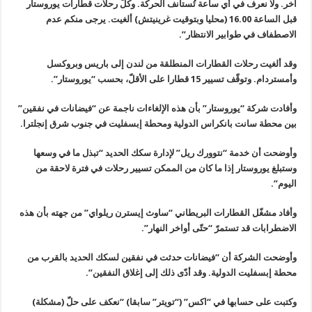
آخر. ولا نعرف في أي ساعة تُستأنف الحركة. وكلّ رحلات قطارات يوروستار
قبل الساعة 16.00 (محليا وبتوقيت غرينيتش) ألغيت. يرجى منكم عدم
الاصطفاف في طوابير الانتظار”.
وقد ألغيت رحلات القطارات المنطلقة من لندن إلى باريس وبروكسل
وأمستردام. وتوقّف تسيير 15 قطارا على الأقلّ، بحسب “يوروستار”.
وأفادت شركة “يوروستار” بأن هذه الإلغاءات ناجمة عن “فيضانات في نفقين”
بين محطة سانت بانكراس الدولية ومحطة إبسفليت في جنوب شرق إنجلترا.
وأوضحت أن خدمة “نتوورك ريل” لإدارة سكك الحديد “تبذل ما في وسعها
وستبلغ يوروستار إذا ما كان من الممكن تسيير رحلات في فترة لاحقة من
اليوم”.
وأفاد مشغّل القطارات البريطاني “ساوث إيسترن ريلواي” من جهته بأن هذه
الاضطرابات قد تستمرّ “حتّى أواخر النهار”.
وأوضحت الشركة أن “فيضانات حدثت في نفقين لسكك الحديد بالقرب من
محطة إبسفليت الدولية. وقد أدّى ذلك إلى إغلاق النفقين”.
وكتبت على حسابها في “اكس” (“تويتر” سابقا) “نعكف على حلّ (مشكلة)