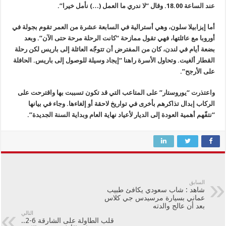
عند الساعة 18.00. وقال “لا ندري ما العمل (…) نأمل خيرا”.
أما إيزابيلا سلون، وهي أسترالية في السابعة عشرة من العمر تقوم بجولة في
أوروبا مع عائلتها، فهي تقول ممازحة “كانت الرحلة مرحة حتى الآن”. وبعد
بضعة أيام في لندن، كان من المفترض أن تتوجّه العائلة إلى باريس لكن رحلة
القطار ألغيت. وتحاول الأسرة راهنا “إيجاد وسيلة للوصول إلى باريس. الحافلة
على الأرجح”.
واعتذرت “يوروستار” على المتاعب التي قد تكون تسببت بها واقترحت على
الركاب إبدال تذاكرهم بأخرى في تواريخ لاحقة أو إلغاءها. وجاء في بيانها
“نتفّهم أهمية العودة إلى الديار لأعياد نهاية العام وبداية السنة الجديدة”.
السابق
شاهد : شاب سعودي يكافئ طبيب
عماني بسيارة مرسيدس جي كلاس
بعد أن عالج والدته
التالي
قلب الطاولة على الشارقة 6-2..