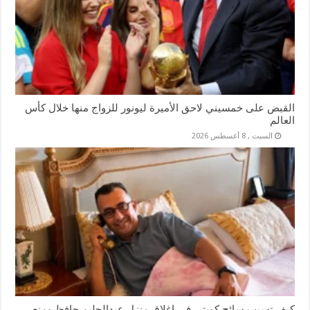
القبض على خمسيني لاحق الأميرة ليونور للزواج منها خلال كأس
العالم
السبت , 8 أغسطس 2026
كيف تسبب سائح كويتي في إغلاق منزل عبدالحليم حافظ ومنع